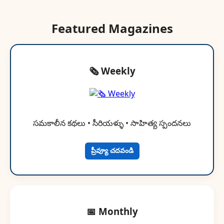
Featured Magazines
🗞 Weekly
సమకాలీన కథలు • సీరియళ్ళు • సాహిత్య స్పందనలు
ప్రీవ్యూ చదవండి
📅 Monthly