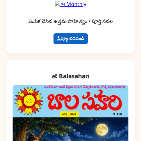
ఎంపిక చేసిన ఉత్తమ సాహిత్యం • పూర్తి నవల
ప్రీవ్యూ చదవండి
👶 Balasahari