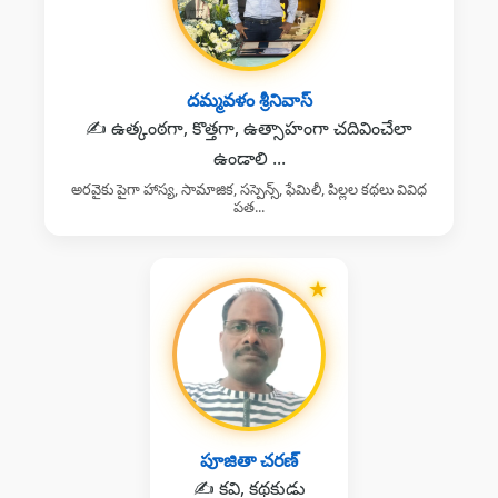
దమ్మవళం శ్రీనివాస్
✍️ ఉత్కంఠగా, కొత్తగా, ఉత్సాహంగా చదివించేలా
ఉండాలి ...
అరవైకు పైగా హాస్య, సామాజిక, సస్పెన్స్, ఫేమిలీ, పిల్లల కథలు వివిధ
పత...
★
పూజితా చరణ్
✍️ కవి, కథకుడు