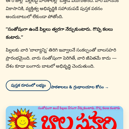
ఈ రోజుల్లో పిల్లలపై పాఠశాలల్లో ఒత్తిడి పెరుగుతోంది. వారి మానసిక
వికాసానికి, వ్యక్తిత్వ అభివృద్ధికి సహాయపడే పుస్తక పఠనం
అందుబాటులో లేకుండా పోతోంది.
“సంతోషంగా ఉండే పిల్లలు త్వరగా నేర్చుకుంటారు. గొప్ప కలలు
కంటారు.”
పిల్లలకు వారి ‘బాల్యాన్ని’ తిరిగి ఇవ్వాలనే సంకల్పంతో బాలసహరి
ప్రారంభమైంది. వారు సంతోషంగా పెరిగితే, వారి జీవితమే కాదు —
దేశం కూడా బంగారు బాటలో అభివృద్ధి చెందుతుంది.
పుస్తక రూపంలో లభ్యం
పాఠశాలలు & గ్రంథాలయాల కోసం →