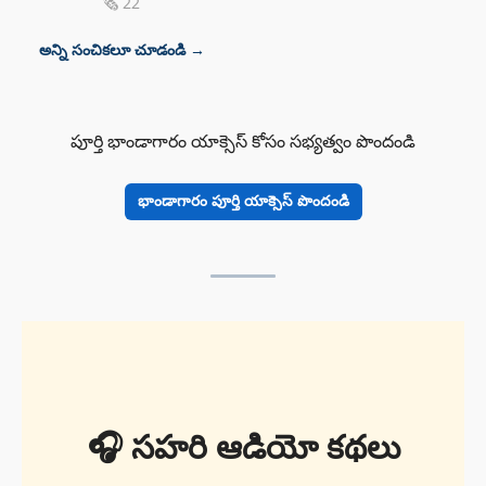
🗞 22
అన్ని సంచికలూ చూడండి →
పూర్తి భాండాగారం యాక్సెస్ కోసం సభ్యత్వం పొందండి
భాండాగారం పూర్తి యాక్సెస్ పొందండి
🎧 సహరి ఆడియో కథలు