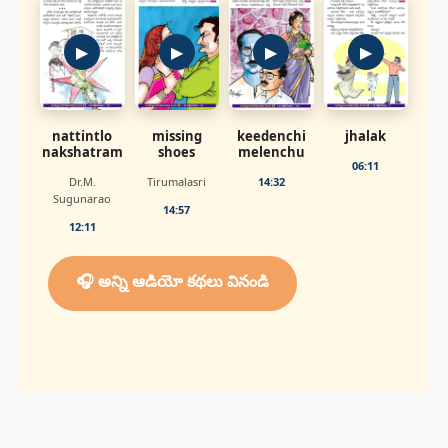
▶
▶
▶
▶
nattintlo
missing
keedenchi
jhalak
nakshatram
shoes
melenchu
06:11
Dr.M.
Tirumalasri
14:32
Sugunarao
14:57
12:11
🎧 అన్ని ఆడియో కథలు వినండి