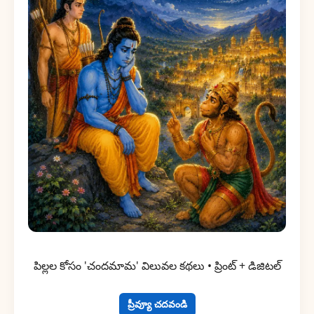
పిల్లల కోసం 'చందమామ' విలువల కథలు • ప్రింట్ + డిజిటల్
ప్రీవ్యూ చదవండి