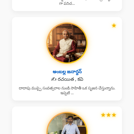
గా పనిచ...
★
అంబల్ల జనార్దన్
✍️ రచయిత , కవి
దాదాపు ముప్పై సంవత్సరాల నుండి సాహితీ ఒక సృజన చేస్తున్నాను.
ఇప్పటి ...
★
★
★