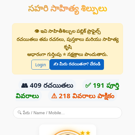
సహరి సాహిత్య శిల్పులు
👁️ ఇవి సాహితీశిల్పుల పబ్లిక్ ప్రొఫైల్స్
రచయితలు తమ రచనలు, పుస్తకాలు మరియు సాహిత్య
కృషి
ఆధారంగా గుర్తింపు ⭐ నక్షత్రాలు పొందుతారు.
✍️ మీరు రచయితనా? చేరండి
Login
👥 409 రచయితలు
✅ 191 పూర్తి
వివరాలు
⚠️ 218 వివరాలు పాక్షికం
★
★