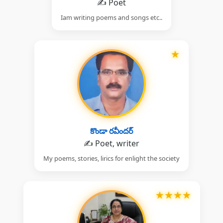
✍️ Poet
Iam writing poems and songs etc..
★
కొండా రవీందర్
✍️ Poet, writer
My poems, stories, lirics for enlight the society
★
★
★
★