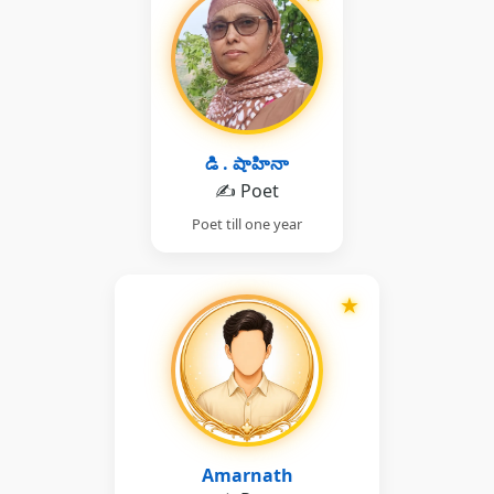
డి . షాహినా
✍️ Poet
Poet till one year
★
Amarnath