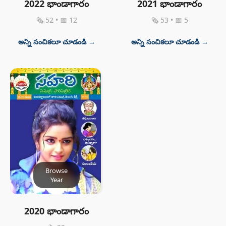
2022 భాండాగారం
2021 భాండాగారం
🗞 52 • 📅 12
🗞 53 • 📅 5
అన్ని సంచికలూ చూడండి →
అన్ని సంచికలూ చూడండి →
Browse
Year
2020 భాండాగారం