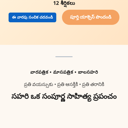
12 శీర్షికలు
పూర్తి యాక్సెస్ పొందండి
ఈ వారపు సంచిక చదవండి
వారపత్రిక • మాసపత్రిక • బాలసహరి
ప్రతి వయస్సుకు • ప్రతి ఆసక్తికి • ప్రతి తరానికి
సహరి ఒక సంపూర్ణ సాహిత్య ప్రపంచం