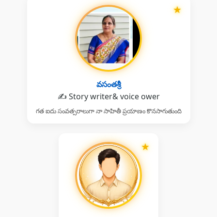
★
వసంతశ్రీ
✍️ Story writer& voice ower
గత ఐదు సంవత్సరాలుగా నా సాహితీ ప్రయాణం కొనసాగుతుంది
★