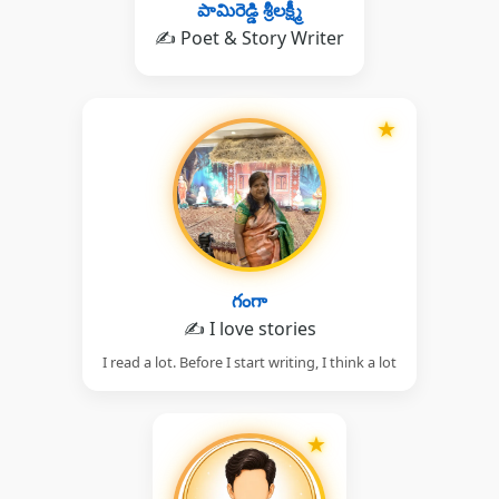
పామిరెడ్డి శ్రీలక్ష్మీ
✍️ Poet & Story Writer
★
గంగా
✍️ I love stories
I read a lot. Before I start writing, I think a lot
★