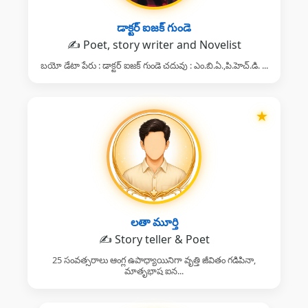
డాక్టర్ ఐజక్ గుండె
✍️ Poet, story writer and Novelist
బయో డేటా పేరు : డాక్టర్ ఐజక్ గుండె చదువు : ఎం.బి.ఏ.,పి.హెచ్.డి. ...
★
లతా మూర్తి
✍️ Story teller & Poet
25 సంవత్సరాలు ఆంగ్ల ఉపాధ్యాయినిగా వృత్తి జీవితం గడిపినా,
మాతృభాష ఐన...