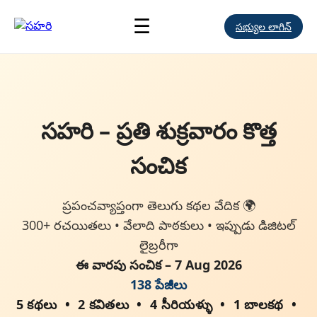
☰
సభ్యుల లాగిన్
సహరి – ప్రతి శుక్రవారం కొత్త
సంచిక
ప్రపంచవ్యాప్తంగా తెలుగు కథల వేదిక 🌍
300+ రచయితలు • వేలాది పాఠకులు • ఇప్పుడు డిజిటల్
లైబ్రరీగా
ఈ వారపు సంచిక – 7 Aug 2026
138 పేజీలు
5 కథలు
2 కవితలు
4 సీరియళ్ళు
1 బాలకథ