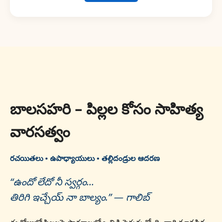
బాలసహరి – పిల్లల కోసం సాహిత్య
వారసత్వం
రచయితలు • ఉపాధ్యాయులు • తల్లిదండ్రుల ఆదరణ
“ఉందో లేదో నీ స్వర్గం...
తిరిగి ఇచ్చేయ్ నా బాల్యం.” — గాలిబ్