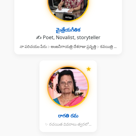
మైత్రేయగీతిక
✍️ Poet, Novalist, storyteller
నా పరిచయం పేరు :- అంజనీగాయత్రి దేశరాజు ప్రవృత్తి :- కవయిత్రి ...
★
రాగతి రమ
✨ రచయిత వివరాలు త్వరలో...