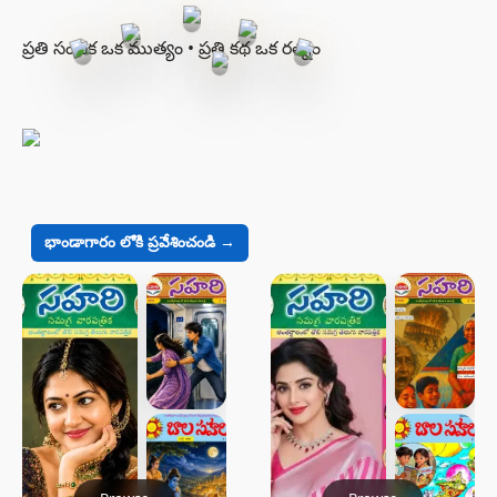
ప్రతి సంచిక ఒక ముత్యం • ప్రతి కథ ఒక రత్నం
భాండాగారం లోకి ప్రవేశించండి →