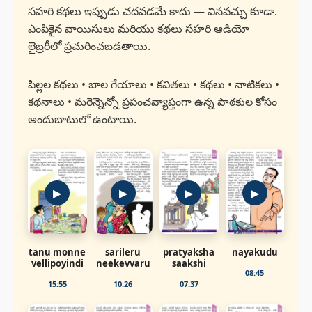
సహరి కథలు ఇప్పుడు చదవడమే కాదు — వినవచ్చు కూడా.
ఎంపికైన వాయిసులు మరియు కథలు సహరి ఆడియో
లైబ్రరీలో ప్రచురించబడతాయి.
పిల్లల కథలు • బాల గేయాలు • కవితలు • కథలు • నాటికలు •
కథనాలు • మరెన్నెన్నో ప్రపంచవ్యాప్తంగా ఉన్న పాఠకుల కోసం
అందుబాటులో ఉంటాయి.
▶
▶
▶
▶
tanu monne
sarileru
pratyaksha
nayakudu
vellipoyindi
neekevvaru
saakshi
08:45
15:55
10:26
07:37