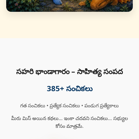
సహరి భాండాగారం – సాహిత్య సంపద
385
+ సంచికలు
గత సంచికలు • ప్రత్యేక సంచికలు • పండుగ ప్రత్యేకాలు
మీరు మిస్ అయిన కథలు… ఇంకా చదవని సంచికలు… సభ్యుల
కోసం మాత్రమే.