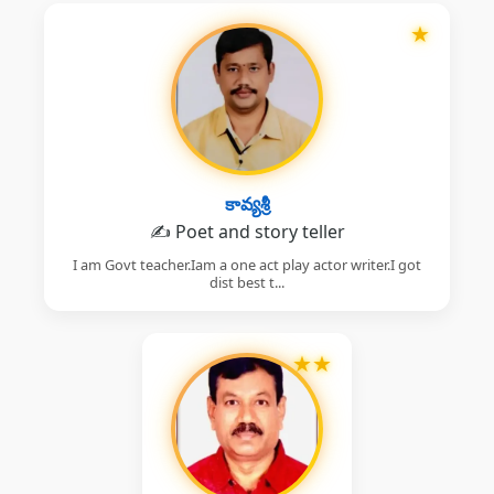
★
కావ్యశ్రీ
✍️ Poet and story teller
I am Govt teacher.Iam a one act play actor writer.I got
dist best t...
★
★