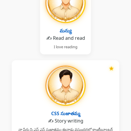
మన్యు
✍️ Read and read
I love reading
★
CSS సుజాతమ్మ
✍️ Story writing
నా పేరు సి ఎస్ ఎస్ సుజాతమ్మ ఈనాడు వసుంధరలో కాంట్రీబ్యూటర్