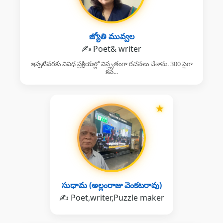
జ్యోతి మువ్వల
✍️ Poet& writer
ఇప్పటివరకు వివిధ ప్రక్రియల్లో విస్తృతంగా రచనలు చేశాను. 300 పైగా
కవ...
★
సుధామ (అల్లంరాజు వెంకటరావు)
✍️ Poet,writer,Puzzle maker