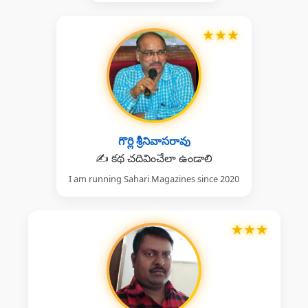
★
★
★
గొర్లి శ్రీనివాసరావు
✍️ కథ చదివించేలా ఉండాలి
I am running Sahari Magazines since 2020
★
★
★