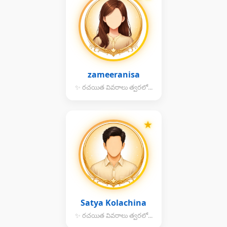
zameeranisa
✨ రచయిత వివరాలు త్వరలో...
★
Satya Kolachina
✨ రచయిత వివరాలు త్వరలో...