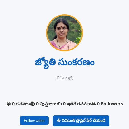
జ్యోతి సుంకరణం
రచయిత్రి
📖 0 రచనలు
📚 0 పుస్తకాలు
✍️ 0 ఇతర రచనలు
👥 0 Followers
Follow writer
📤 రచయిత ప్రొఫైల్ షేర్ చేయండి