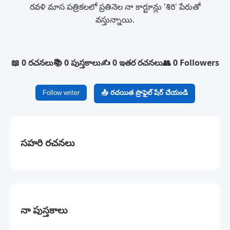
రవళి మాస పత్రికలలో ప్రతినెల నా కార్టూన్లు 'శిరి' పేరుతో
వస్తున్నాయి.
📖 0 రచనలు
📚 0 పుస్తకాలు
✍️ 0 ఇతర రచనలు
👥 0 Followers
Follow writer
📤 రచయిత ప్రొఫైల్ షేర్ చేయండి
సహరి రచనలు
నా పుస్తకాలు