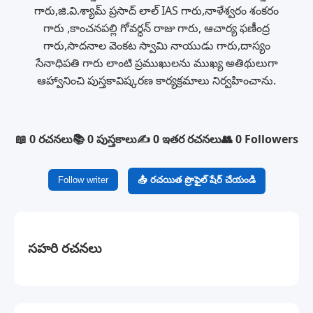
గారు,జి.వి.శ్యామ్ ప్రసాద్ లాల్ IAS గారు,నాళేశ్వరం శంకరం
గారు ,కాంచనపల్లి గోవర్ధన్ రాజు గారు, ఆచార్య ఫణీంద్ర
గారు,సాదనాల వెంకట స్వామి నాయుడు గారు,దాస్యం
సేనాధిపతి గారు లాంటి ప్రముఖులను ముఖ్య అతిథులుగా
ఆహ్వానించి పుస్తకావిష్కరణ కార్యక్రమాలు నిర్వహించాను.
📖 0 రచనలు
📚 0 పుస్తకాలు
✍️ 0 ఇతర రచనలు
👥 0 Followers
Follow writer
📤 రచయిత ప్రొఫైల్ షేర్ చేయండి
సహరి రచనలు