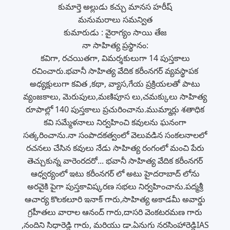
కుమార్తె అల్లుడు కచ్చు మానస హరీష్
మనుమరాలు సమన్విత
కుమారుడు : వైరాగ్యం సాయి తేజ
నా సాహిత్య ప్రస్థానం:
కవిగా, రచయితగా, విమర్శకులుగా 14 పుస్తకాలు
రచించారు.భవానీ సాహిత్య వేదిక కరీంనగర్ వ్యవస్థాపక
అధ్యక్షులుగా కవిత ,కథా, వ్యాస,గేయ ప్రక్రియలతో పాటు
వ్యంజకాలు, మెరుపులు,మణిపూస లు,చమక్కులు సాహిత్య
రూపాల్లో 140 పుస్తకాలు ప్రచురించాను.ముమ్మార్లు శతాధిక
కవి సమ్మేళనాలు నిర్వహించి కవులను ఘనంగా
సత్కరించాను.నా సంపాదకత్వంలో వెలువడిన సంకలనాలలో
రచనలు చేసిన కవులు నేడు సాహిత్య రంగంలో మంచి పేరు
తెచ్చుకున్న వారెంరదరో... భవానీ సాహిత్య వేదిక కరీంనగర్
ఆధ్వర్యంలో ఇటు కరీంనగర్ లో అటు హైదరాబాద్ లోను
అరవైకి పైగా పుస్తకావిష్కరణ సభలు నిర్వహించాను.పద్మశ్రీ
ఆచార్య కొలకలూరి ఇనాక్ గారు,సాహిత్య అకాడమీ అవార్డు
గ్రహీతలు వారాల ఆనంద్ గారు,దాసరి వెంకటరమణ గారు
,నందిని సిధారెడ్డి గారు, మరియు డా.ఏనుగు నరసింహారెడ్డిIAS