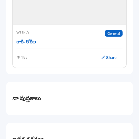
WEEKLY
General
కాకి- కోకిల
👁️ 188
🔗 Share
నా పుస్తకాలు
ఇతర రచనలు