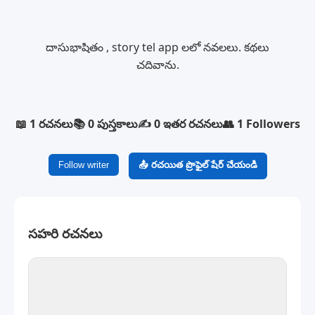
దాసుభాషితం , story tel app లలో నవలలు. కథలు
చదివాను.
📖 1 రచనలు
📚 0 పుస్తకాలు
✍️ 0 ఇతర రచనలు
👥 1 Followers
Follow writer
📤 రచయిత ప్రొఫైల్ షేర్ చేయండి
సహరి రచనలు