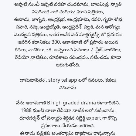
అప్పటి నుంచీ ఇప్పటి వరకూ చందమామ, బాలమిత్ర, స్వాతి
సపరివార వార మరియు మాస పత్రికలు,
ఈనాడు, జాగృతి, ఆంధ్రప్రభ, ఆంధ్రభూమి, రవళి, గృహ శోభ
సహరి, నవ్య,ఆంధ్రజ్యోతి, ఆంధ్రప్రదేశ్, పల్లకి, మన ఆరోగ్యం
మొదలైన పత్రికలు, ఇతర అనేక వెబ్ మ్యాగజైన్స్ లో ప్రచురణ
జరిగిన కథానికలు 300. ఆకాశవాణి లో ప్రసారం అయిన
కథలు, నాటికలు 38. అచ్చయిన నవలలు 7. స్టేజ్ నాటికలు,
రేడియో నాటికలు, రూపకాలు రచించడం, నటించడం కూడా
జరుగుతోంది.
దాసుభాషితం , story tel app లలో నవలలు. కథలు
చదివాను.
నేను ఆకాశవాణి B high graded drama కళాకారిణిని.
1988 నుంచీ చాలా రేడియో నాటిక లలో నటించాను.
దూరదర్శన్ లో సన్మార్గం శీర్షికన సబ్జెక్ట్ expert గా కొన్ని
ప్రసంగాలు చేయడం జరిగింది.
ఈనాడు పత్రికకు అంతర్యామి వ్యాసాలు రాస్తున్నాను.