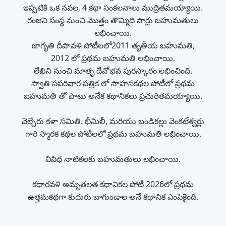
ఇప్పటికి ఒక నవల, 4 కథా సంకలనాలు ముద్రితమయ్యాయి.
రంజని సంస్థ నుంచి మొత్తం తొమ్మిది సార్లు బహుమతులు
లభించాయి.
జాగృతి దీపావళి పోటీలలో2011 తృతీయ బహుమతి,
2012 లో ప్రథమ బహుమతి లభించాయి.
లేఖిని నుంచి మాతృ దేవోభవ పురస్కారం లభించింది.
స్వాతి సపరివార పత్రిక లో సాహసకథల పోటీలో ప్రథమ
బహుమతి తో పాటు అనేక కథానికలు ప్రచురితమయ్యాయి.
వెల్చేరు కళా సమితి. భీమిలీ, మరియు బండికల్లు వెంకటేశ్వర్లు
గారి స్మారక కథల పోటీలలో ప్రథమ బహుమతి లభించాయి.
వివిధ నాటికలకు బహుమతులు లభించాయి.
కథారవళి అమృతలత కథానికల పోటీ 2026లో ప్రథమ
ఉత్తమకథగా కుదురు బాగుండాల అనే కథానిక ఎంపికైంది.