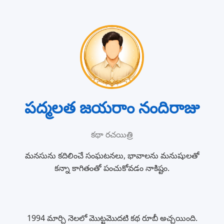
పద్మలత జయరాం నందిరాజు
కథా రచయిత్రి
మనసును కదిలించే సంఘటనలు, భావాలను మనుషులతో
కన్నా కాగితంతో పంచుకోవడం నాకిష్టం.
1994 మార్చి నెలలో మొట్టమొదటి కథ రూబీ అచ్చయింది.