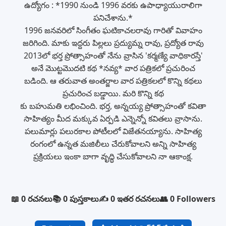
ఉద్యోగం : *1990 నుండి 1996 వరకు ఉపాధ్యాయురాలిగా
పనిచేశాను.*
1996 జనవరిలో సింగీతం ఘటికాచలరావు గారితో వివాహం
జరిగింది. మాకు ఇద్దరు పిల్లలు ప్రద్యుమ్న రావు, ప్రద్యోత రావు
2013లో భర్త ప్రోత్సాహంతో నేను వ్రాసిన 'కర్మణ్యే వాధికారస్తే'
అనే మొట్టమొదటి కథ *నవ్య* వార పత్రికలో ప్రచురించ
బడింది. ఆ తరువాత అంతర్జాల వార పత్రికలలో కొన్ని కథలు
ప్రచురించ బడ్డాయి. మరి కొన్ని కథ
కు బహుమతి లభించింది. భర్త, అన్నయ్య ప్రోత్సాహంతో కవితా
సాహిత్యం మీద మక్కువ ఏర్పడి ఎన్నెన్నో కవితలు వ్రాసాను.
పలుమార్లు పలురకాల పోటీలలో విజేతనయ్యాను. సాహిత్య
రంగంలో ఉన్నత మజిలీలు చేరుకోవాలని అన్ని సాహిత్య
ప్రక్రియలు ఇంకా బాగా వృద్ధి చేసుకోవాలని నా ఆకాంక్ష.
📖 0 రచనలు
📚 0 పుస్తకాలు
✍️ 0 ఇతర రచనలు
👥 0 Followers