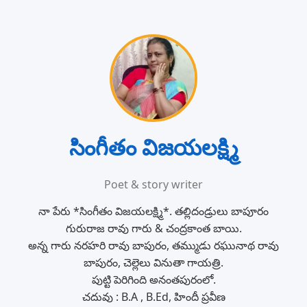
సింగీతం విజయలక్ష్మి
Poet & story writer
నా పేరు *సింగీతం విజయలక్ష్మి*. తల్లిదండ్రులు బాపూరం
గురురాజ రావు గారు & చంద్రకాంత బాయి.
అన్న గారు నరహరి రావు బాపురం, తమ్ముడు రఘునాథ రావు
బాపురం, చెల్లెలు వినుతా గాయత్రి.
పుట్టి పెరిగింది అనంతపురంలో.
చదువు : B.A , B.Ed, హిందీ ప్రవీణ