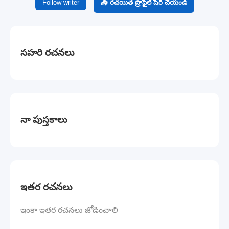
Follow writer
📤 రచయిత ప్రొఫైల్ షేర్ చేయండి
సహరి రచనలు
నా పుస్తకాలు
ఇతర రచనలు
ఇంకా ఇతర రచనలు జోడించాలి