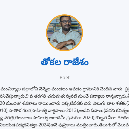
తోకల రాజేశం
Poet
మంచిర్యాల జిల్లాలోని నెన్నెల మండలం ఆవడం గ్రామానికి చెందిన వారు. ప్రస్
ిచేస్తున్నారు.9 వ తరగతి చదువుతున్నపటి నుంచే పద్యాలు రాస్తున్నార
లు 20 మందితో శతకాలు రాయించారు.ఇప్పటివరకు వీరు తెలుగు బాల శతక
010),పాతాళ గరిగె(సాహిత్య వ్యాసాలు-2013),అడవి దీపాలు(వచన కవిత్వ
త్య చరిత్ర(తెలంగాణ సాహిత్య అకాడెమీ ప్రచురణ-2020),కొబ్బరి నీరా! శత
 విజయం(పద్యకవిత్వం-2024)అనే పుస్తకాలు ముద్రించారు.తెలుగులో వెలువడుత