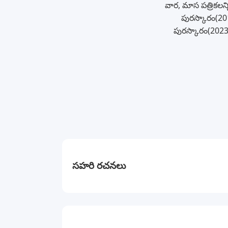
వార, మాస పత్రికలన్
పురస్కారం(20
పురస్కారం(2023)
సహరి రచనలు