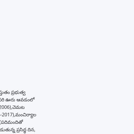
తుతం ప్రభుత్వ
ు.వీరి ఊరు ఆవడంలో
ం(2006),చెమట
ం-2017),మంచిర్యాల
కం(పదిమందితో
ున్న ప్రసిద్ధ దిన,