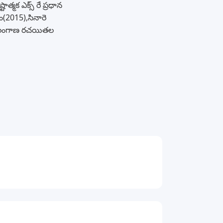
్మక ఎక్స్ రే ప్రధాన
(2015),సినారె
ం తెలంగాణ రచయితల