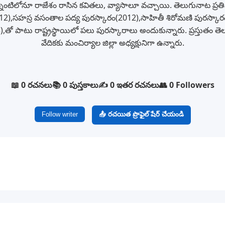
నింటిలోనూ రాజేశం రాసిన కవితలు, వ్యాసాలూ వచ్చాయి. తెలుగునాట ప్రతిష్టాత
12),సహస్ర వసంతాల పద్య పురస్కారం(2012),సాహితీ శిరోమణి పురస్కారం
,తో పాటు రాష్ట్రస్థాయిలో పలు పురస్కారాలు అందుకున్నారు. ప్రస్తుత
వేదికకు మంచిర్యాల జిల్లా అధ్యక్షునిగా ఉన్నారు.
📖 0 రచనలు
📚 0 పుస్తకాలు
✍️ 0 ఇతర రచనలు
👥 0 Followers
Follow writer
📤 రచయిత ప్రొఫైల్ షేర్ చేయండి