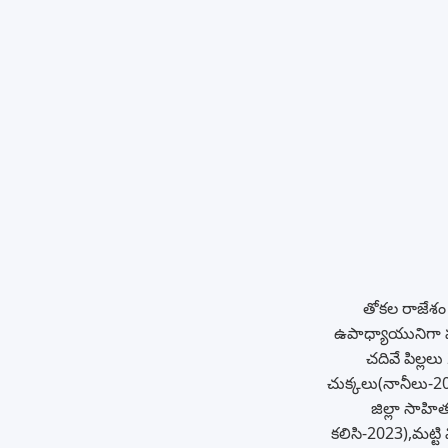
తోకల రాజేశం 
ఉపాధ్యాయునిగా పన
చదివే పిల్ల
చుక్కలు(నానీలు-2
జిల్లా సాహి
కలిసి-2023),మట్టి