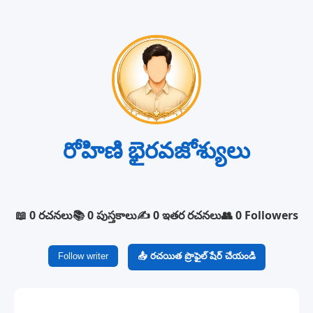
రోహిణి భైరవజోశ్యులు
📖 0 రచనలు
📚 0 పుస్తకాలు
✍️ 0 ఇతర రచనలు
👥 0 Followers
Follow writer
📤 రచయిత ప్రొఫైల్ షేర్ చేయండి