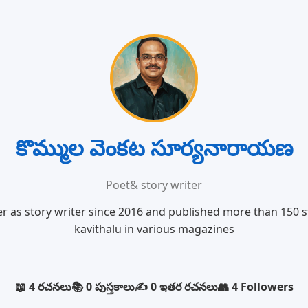
కొమ్ముల వెంకట సూర్యనారాయణ
Poet& story writer
er as story writer since 2016 and published more than 150 s
kavithalu in various magazines
📖 4 రచనలు
📚 0 పుస్తకాలు
✍️ 0 ఇతర రచనలు
👥 4 Followers