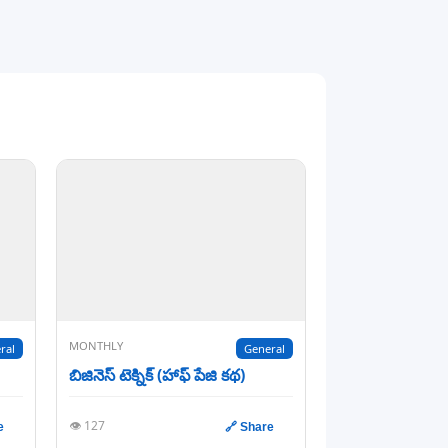
MONTHLY
ral
General
బిజినెస్ టెక్నిక్ (హాఫ్ పేజి కథ)
👁️ 127
e
🔗 Share