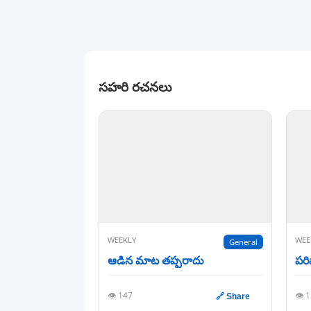
సహరి రచనలు
WEEKLY
WEE
General
ఆడిన మాట తప్పరాదు
పరి
👁️ 147
👁️ 
🔗 Share