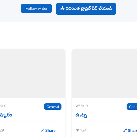
Follow writer
📤 రచయిత ప్రొఫైల్ షేర్ చేయండి
KLY
WEEKLY
General
Gene
ష్కారం
ఉచ్చు
129
👁️ 124
🔗 Share
🔗 Shar