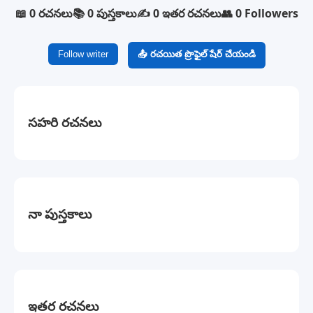
📖 0 రచనలు
📚 0 పుస్తకాలు
✍️ 0 ఇతర రచనలు
👥 0 Followers
Follow writer
📤 రచయిత ప్రొఫైల్ షేర్ చేయండి
సహరి రచనలు
నా పుస్తకాలు
ఇతర రచనలు