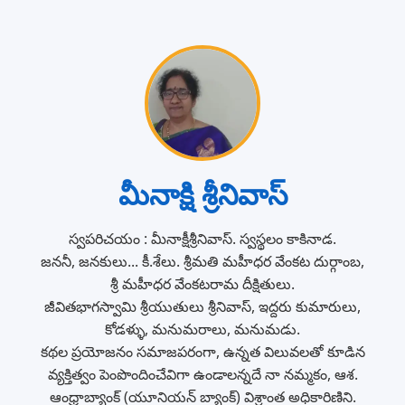
మీనాక్షి శ్రీనివాస్
స్వపరిచయం : మీనాక్షీశ్రీనివాస్. స్వస్థలం కాకినాడ.
జననీ, జనకులు... కీ.శేలు. శ్రీమతి మహీధర వేంకట దుర్గాంబ,
శ్రీ మహీధర వేంకటరామ దీక్షితులు.
జీవితభాగస్వామి శ్రీయుతులు శ్రీనివాస్, ఇద్దరు కుమారులు,
కోడళ్ళు, మనుమరాలు, మనుమడు.
కథల ప్రయోజనం సమాజపరంగా, ఉన్నత విలువలతో కూడిన
వ్యక్తిత్వం పెంపొందించేవిగా ఉండాలన్నదే నా నమ్మకం, ఆశ.
ఆంధ్రాబ్యాంక్ (యూనియన్ బ్యాంక్) విశ్రాంత అధికారిణిని.