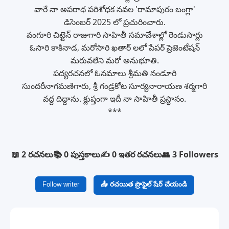
వారే నా అపరాథ పరిశోధక నవల 'రామాపురం బంగ్లా'
డిసెంబర్ 2025 లో ప్రచురించారు.
వంగూరి చిట్టెన్ రాజుగారి సాహితీ సమావేశాల్లో రెండుసార్లు
ఓసారి కాకినాడ, మరోసారి ఖతార్ లలో పేపర్ ప్రెజెంటేషన్
మరువలేని మరో అనుభూతి.
పద్యరచనలో ఓనమాలు శ్రీమతి నండూరి
సుందరీనాగమణిగారు, శ్రీ గండ్రకోట సూర్యనారాయణ శర్మగారి
వద్ద దిద్దాను. క్లుప్తంగా ఇదీ నా సాహితీ ప్రస్థానం.
***
📖 2 రచనలు
📚 0 పుస్తకాలు
✍️ 0 ఇతర రచనలు
👥 3 Followers
Follow writer
📤 రచయిత ప్రొఫైల్ షేర్ చేయండి