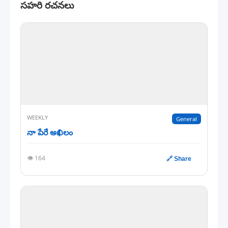
సహరి రచనలు
WEEKLY
General
నా పేరే అఖిలం
👁️ 164
🔗 Share