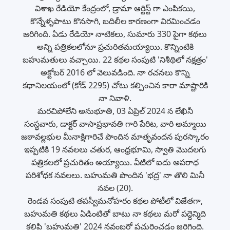
విశాఖ రేడియో కేంద్రంలో, డ్రామా ఆర్టిస్ట్ గా ఎంపికయి,
కొన్నేళ్ళపాటు కొనసాగి, బదిలీల కారణంగా విరమించడం
జరిగింది. ఏడు రేడియో నాటికలు, సుమారు 330 పైగా కథలు
అన్ని పత్రికలలోనూ ప్రచురితమయ్యాయి. కొన్నింటికి
బహుమతులు వచ్చాయి. 22 కథల సంపుటి 'నిశీథిలో నక్షత్రం'
అక్టోబర్ 2016 లో వెలువడింది. నా రచనలు కొన్ని
కథానిలయంలో (కోడ్ 2295) చోటు కల్పించిన కారా మాష్టారికి
నా నివాళి.
మరచిపోలేని అనుభూతి, 03 ఏప్రిల్ 2024 న లేఖినీ
సంస్థవారు, డాక్టర్ వాసాప్రభావతి గారి పేరిట, వారి అమ్మాయి
జఠావల్లభుల మీనాక్షిగారిచే పొందిన మాతృవందన పురస్కారం
ఇప్పటికి 19 నవలలు చతుర, ఆంధ్రభూమి, స్వాతి మొదలగు
పత్రికలలో ప్రచురితం అయ్యాయి. వీటిలో ఐదు అపరాధ
పరిశోధక నవలలు. బహుమతి పొందిన 'భద్ర' నా తొలి మినీ
నవల (20).
రెండవ సంపుటి తపస్వీమనోహరం కథల పోటీలో విజేతగా,
బహుమతి కథలు ఏడింటితో బాటు నా కథలు మరో పద్దెన్మిది
కలిపి 'బహుమతి' 2024 నవంబర్లో ప్రచురించడం జరిగింది.