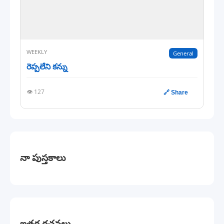
WEEKLY
General
రెప్పలేని కన్ను
👁️ 127
🔗 Share
నా పుస్తకాలు
ఇతర రచనలు