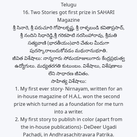
Telugu
16. Two Stories got first prize in SAHARI
Magazine
శ్రీ సినారె, శ్రీ పరుచూరి గోపాలకృష్ణ, శ్రీ రాళ్ళబండి కవితాప్రసాద్,
శ్రీ నందిని సిధారెడ్డి,శ్రీ గరికపాటి నరసింహారావు, శ్రీమతి
సత్యవాణి (భారతీయం)వారి చేతుల మీదుగా
పురస్కారాలందుకోవడం మథురానుభూతి.
జీవిత విశేషాలు: నాన్నగారు సోమయాజులుగారు కేంద్రప్రభుత్వ
ఉద్యోగులు. మధ్యతరగతి కుటుంబం. విశేషాలు, విశేషణాలు
లేని సాధారణ జీవితం.
సాహిత్య విశేషాలు:
1. My first ever story- Nirnayam, written for an
in-house magazine of H.A.L. won the second
prize which turned as a foundation for me turn
into a writer.
2. My first story to publish in color (apart from
the in-house publications)- DeDeer Ugadi
Pachadi, in Andhrasachitravara Patrika.