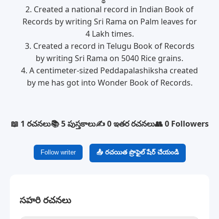
2. Created a national record in Indian Book of
Records by writing Sri Rama on Palm leaves for
4 Lakh times.
3. Created a record in Telugu Book of Records
by writing Sri Rama on 5040 Rice grains.
4. A centimeter-sized Peddapalashiksha created
by me has got into Wonder Book of Records.
📖 1 రచనలు
📚 5 పుస్తకాలు
✍️ 0 ఇతర రచనలు
👥 0 Followers
Follow writer
📤 రచయిత ప్రొఫైల్ షేర్ చేయండి
సహరి రచనలు