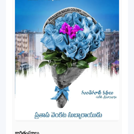
కాగితంపూలు