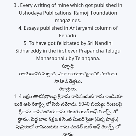
3 . Every writing of mine which got published in
Ushodaya Publications, Ramoji Foundation
magazines.
4. Essays published in Antaryami column of
Eenadu.
5. To have got felicitated by Sri Nandini
Sidhareddy in the first ever Prapancha Telugu
Mahasabhalu by Telangana.
స్ఫూర్తి:
రాయడానికి మల్లాది, ఎలా రాయాలన్నదానికి పాతకాల
సాహితీవేత్తలు.
రికార్డులు:
1. 4 లక్షల తాళపత్రాలపై శ్రీరామ రాసినందుకుగాను ఇండియా
బుక్ ఆఫ్ రికార్డ్స్ లో పేరు నమోదు, 5040 బియ్యం గింజలపై
శ్రీరామ రాసినందుకుగాను తెలుగు బుక్ ఆఫ్ రికార్డ్స్ లో
స్థానం, పెద్ద బాల శిక్ష ఒక సెంటి మీటర్ సైజు (చిన్న పొత్తం)
పుస్తకంలో రాసినందుకు గాను వండర్ బుక్ ఆఫ్ రికార్డ్స్ లో
స్థానం