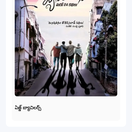
ఏజ్డ్ బ్యాచిలర్స్