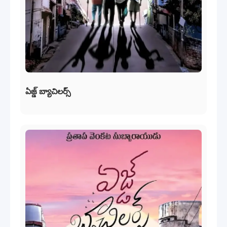
ఏజ్డ్ బ్యాచిలర్స్