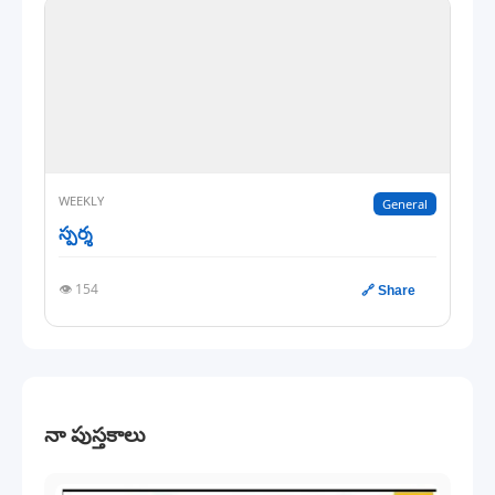
WEEKLY
General
స్పర్శ
👁️ 154
🔗 Share
నా పుస్తకాలు