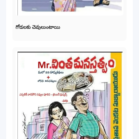
గోడలకు చెవులుంటాయి