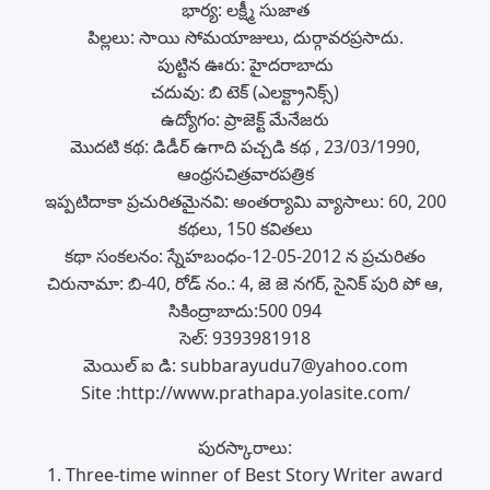
భార్య: లక్ష్మీ సుజాత
పిల్లలు: సాయి సోమయాజులు, దుర్గావరప్రసాదు.
పుట్టిన ఊరు: హైదరాబాదు
చదువు: బి టెక్ (ఎలక్ట్రానిక్స్)
ఉద్యోగం: ప్రాజెక్ట్ మేనేజరు
మొదటి కథ: డిడీర్ ఉగాది పచ్చడి కథ , 23/03/1990,
ఆంధ్రసచిత్రవారపత్రిక
ఇప్పటిదాకా ప్రచురితమైనవి: అంతర్యామి వ్యాసాలు: 60, 200
కథలు, 150 కవితలు
కథా సంకలనం: స్నేహబంధం-12-05-2012 న ప్రచురితం
చిరునామా: బి-40, రోడ్ నం.: 4, జె జె నగర్, సైనిక్ పురి పో ఆ,
సికింద్రాబాదు:500 094
సెల్: 9393981918
మెయిల్ ఐ డి: subbarayudu7@yahoo.com
Site :http://www.prathapa.yolasite.com/
పురస్కారాలు:
1. Three-time winner of Best Story Writer award