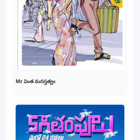
Mr వింత మనస్తత్వం