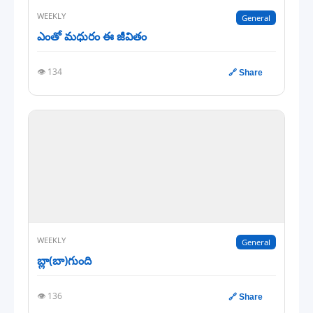
WEEKLY
General
ఎంతో మధురం ఈ జీవితం
👁️ 134
🔗 Share
WEEKLY
General
బ్లా(బా)గుంది
👁️ 136
🔗 Share