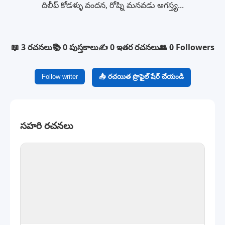
దిలీప్ కోడళ్ళు వందన, రోష్ని మనవడు అగస్త్య...
📖 3 రచనలు
📚 0 పుస్తకాలు
✍️ 0 ఇతర రచనలు
👥 0 Followers
Follow writer
📤 రచయిత ప్రొఫైల్ షేర్ చేయండి
సహరి రచనలు