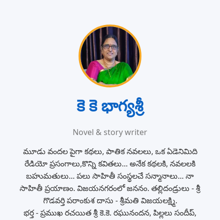
కె కె భాగ్యశ్రీ
Novel & story writer
మూడు వందల పైగా కథలు, పాతిక నవలలు, ఒక ఏడెనిమిది
రేడియో ప్రసంగాలు,కొన్ని కవితలు... అనేక కథలకి, నవలలకి‌
బహుమతులు... పలు సాహితీ సంస్థలచే సన్మానాలు... నా
సాహితీ ప్రయాణం. విజయనగరంలో జననం. తల్లిదండ్రులు - శ్రీ
గొడవర్తి పరాంకుశ దాసు - శ్రీమతి విజయలక్ష్మి.
భర్త - ప్రముఖ రచయిత శ్రీ కె.కె. రఘునందన, పిల్లలు సందీప్,