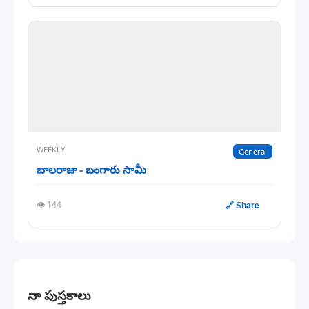
WEEKLY
General
బాలరాజు - బంగారు సామీ
👁️ 144
🔗 Share
నా పుస్తకాలు