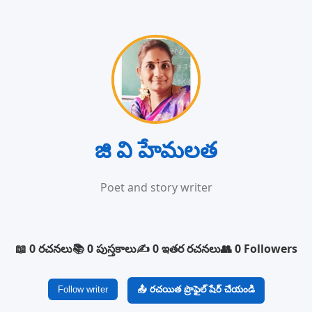
జి వి హేమలత
Poet and story writer
📖 0 రచనలు
📚 0 పుస్తకాలు
✍️ 0 ఇతర రచనలు
👥 0 Followers
Follow writer
📤 రచయిత ప్రొఫైల్ షేర్ చేయండి