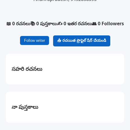
📖 0 రచనలు
📚 0 పుస్తకాలు
✍️ 0 ఇతర రచనలు
👥 0 Followers
Follow writer
📤 రచయిత ప్రొఫైల్ షేర్ చేయండి
సహరి రచనలు
నా పుస్తకాలు