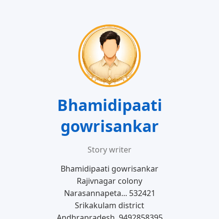
Bhamidipaati
gowrisankar
Story writer
Bhamidipaati gowrisankar
Rajivnagar colony
Narasannapeta... 532421
Srikakulam district
Andhrapradesh, 9492858395