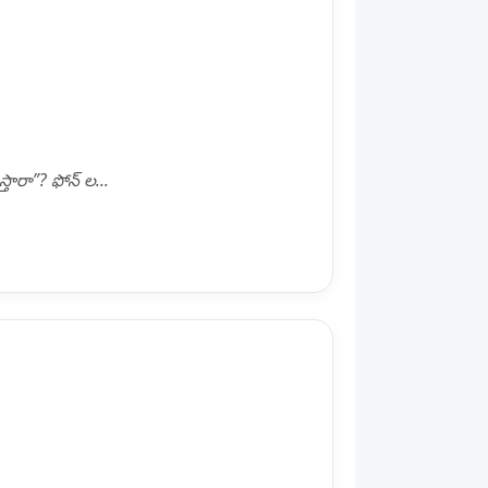
్తారా”? ఫోన్ ల...