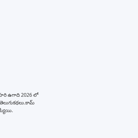
 సహరి ఉగాది 2026 లో
ెలుగుకథలు.కామ్
్యేయి.