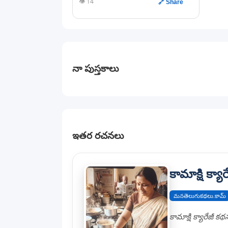
👁️ 14
🔗 Share
నా పుస్తకాలు
ఇతర రచనలు
కామాక్షి క్య
మనతెలుగుకథలు.కామ్
కామాక్షి క్యారేజీ క