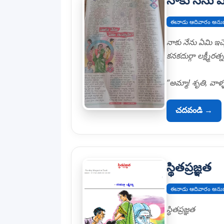
ఈనాడు ఆదివారం అను
నాకు నేను ఏమి ఇచ్
కనకదుర్గా లక్ష్మీరత్న
“అమ్మా! శృతి, వాళ్
చదవండి →
స్థితప్రజ్ఞత
ఈనాడు ఆదివారం అను
స్థితప్రజ్ఞత