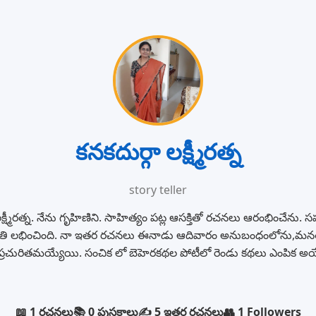
కనకదుర్గా లక్ష్మీరత్న
story teller
లక్ష్మీరత్న. నేను గృహిణిని. సాహిత్యం పట్ల ఆసక్తితో రచనలు ఆరంభించేను.
ి లభించింది. నా ఇతర రచనలు ఈనాడు ఆదివారం అనుబంధంలోను,మనత
ప్రచురితమయ్యేయి. సంచిక లో బెహెరకథల పోటీలో రెండు కథలు ఎంపిక అయ
📖 1 రచనలు
📚 0 పుస్తకాలు
✍️ 5 ఇతర రచనలు
👥 1 Followers