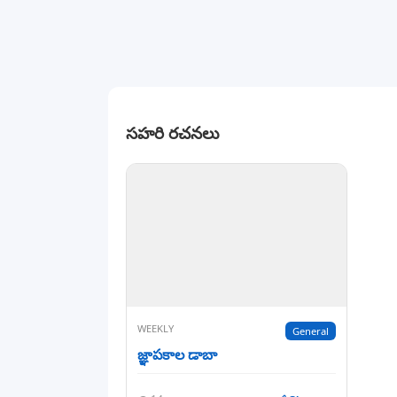
సహరి రచనలు
WEEKLY
General
జ్ఞాపకాల డాబా