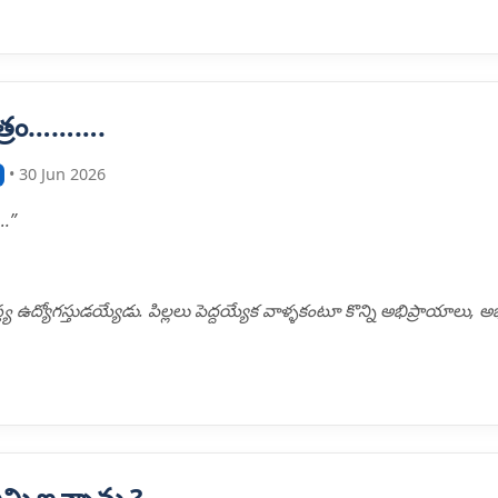
త్రం……….
• 30 Jun 2026
….”
్య ఉద్యోగస్తుడయ్యేడు. పిల్లలు పెద్దయ్యేక వాళ్ళకంటూ కొన్ని అభిప్రాయాలు, 
ఏమి ఇచ్చాను ?