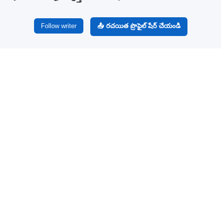
Follow writer
📤 రచయిత ప్రొఫైల్ షేర్ చేయండి