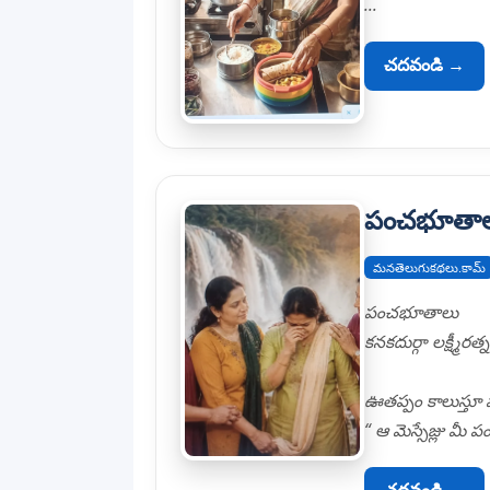
...
చదవండి →
పంచభూతా
మనతెలుగుకథలు.కామ్
పంచభూతాలు
కనకదుర్గా లక్ష్మీరత్న
ఊతప్పం కాలుస్తూ వా
“ ఆ మెస్సేజ్లు మీ