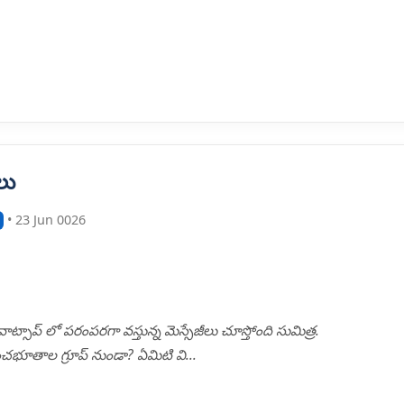
లు
• 23 Jun 0026
ట్సాప్ లో పరంపరగా వస్తున్న మెస్సేజీలు చూస్తోంది సుమిత్ర.
 పంచభూతాల గ్రూప్ నుండా? ఏమిటి వి...