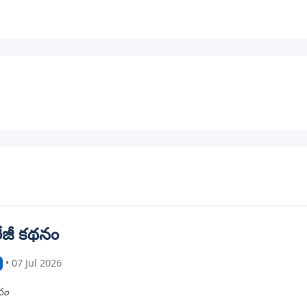
ారేజీ కథనం
• 07 Jul 2026
థనం