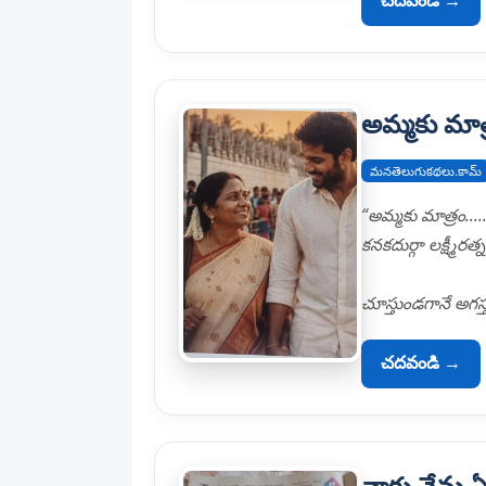
చదవండి →
అమ్మకు మా
మనతెలుగుకథలు.కామ్
“అమ్మకు మాత్రం…
కనకదుర్గా లక్ష్మీరత్న
చూస్తుండగానే అగస్త
చదవండి →
నాకు నేను 