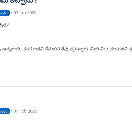
• 07 Jun 2026
బంధం
చేను?
ళ అమ్మగారు, చంటి గాడిని తీసుకుని రేపు వస్తున్నారు. మీరు వీలు చూసుకుని వస
• 01 Feb 2026
బంధం