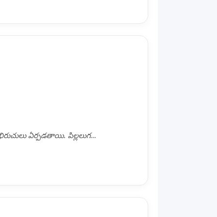
అభిరుచులు ఏర్పడతాయి. పిల్లలుగ...