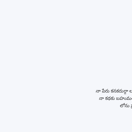
నా పేరు కనకదుర్గా 
నా కథకు బహుమత
లోను 