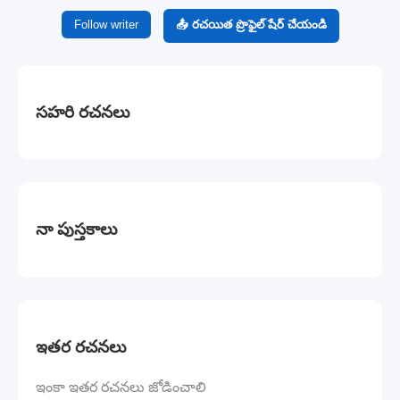
Follow writer
📤 రచయిత ప్రొఫైల్ షేర్ చేయండి
సహరి రచనలు
నా పుస్తకాలు
ఇతర రచనలు
ఇంకా ఇతర రచనలు జోడించాలి