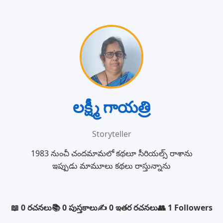
లక్ష్మీ గాయత్రి
Storyteller
1983 నుంచీ చందమామలో కథలూ సీరియల్స్ రాశాను
ఇప్పుడు మామూలు కథలు రాస్తున్నాను
📖 0 రచనలు
📚 0 పుస్తకాలు
✍️ 0 ఇతర రచనలు
👥 1 Followers