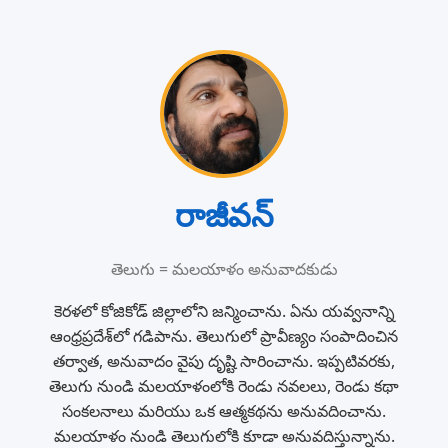
రాజీవన్
తెలుగు = మలయాళం అనువాదకుడు
కెరళలో కోజికోడ్ జిల్లాలోని జన్మించాను. ఏను యవ్వనాన్ని
ఆంధ్రప్రదేశ్‌లో గడిపాను. తెలుగులో ప్రావీణ్యం సంపాదించిన
తర్వాత, అనువాదం వైపు దృష్టి సారించాను. ఇప్పటివరకు,
తెలుగు నుండి మలయాళంలోకి రెండు నవలలు, రెండు కథా
సంకలనాలు మరియు ఒక ఆత్మకథను అనువదించాను.
మలయాళం నుండి తెలుగులోకి కూడా అనువదిస్తున్నాను.