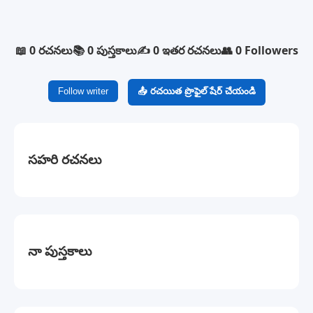
📖 0 రచనలు
📚 0 పుస్తకాలు
✍️ 0 ఇతర రచనలు
👥 0 Followers
Follow writer
📤 రచయిత ప్రొఫైల్ షేర్ చేయండి
సహరి రచనలు
నా పుస్తకాలు