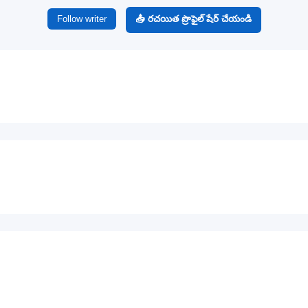
Follow writer
📤 రచయిత ప్రొఫైల్ షేర్ చేయండి