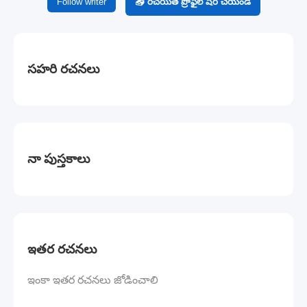
Follow writer
📤 రచయిత ప్రొఫైల్ షేర్ చేయండి
సహరి రచనలు
నా పుస్తకాలు
ఇతర రచనలు
ఇంకా ఇతర రచనలు జోడించాలి