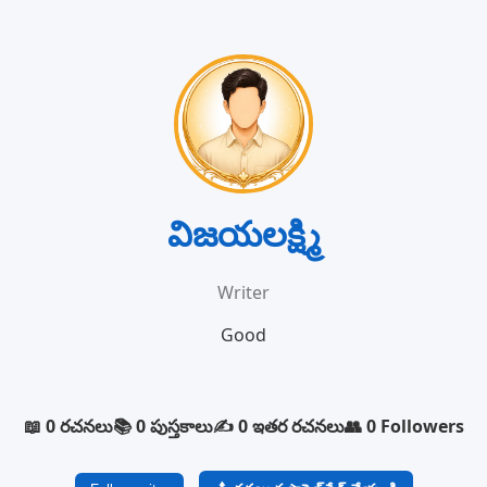
విజయలక్ష్మి
Writer
Good
📖 0 రచనలు
📚 0 పుస్తకాలు
✍️ 0 ఇతర రచనలు
👥 0 Followers