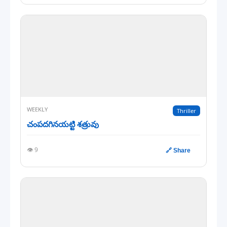
WEEKLY
Thriller
చంపదగినయట్టి శత్రువు
👁️ 9
🔗 Share