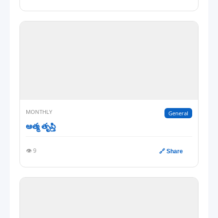
MONTHLY
General
ఆత్మ తృప్తి
👁️ 9
🔗 Share