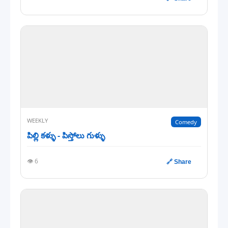
WEEKLY
Comedy
పిల్లి కళ్ళు - పిస్తోలు గుళ్ళు
👁️ 6
🔗 Share