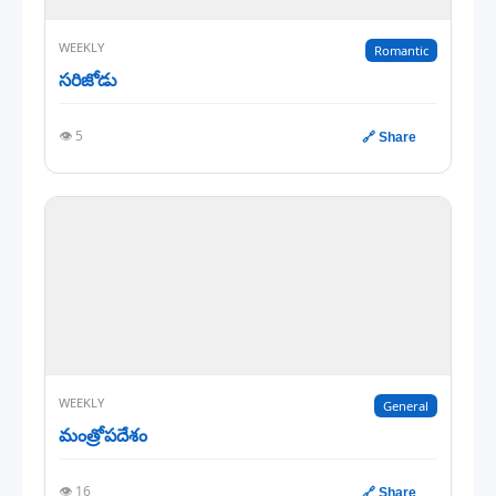
WEEKLY
Romantic
సరిజోడు
👁️ 5
🔗 Share
WEEKLY
General
మంత్రోపదేశం
👁️ 16
🔗 Share