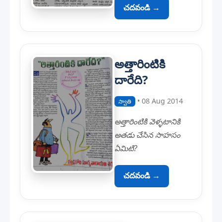
చదవండి →
అత్తారింటికి
దారేది?
• 08 Aug 2014
స్వాతి
అత్తారింటికి వెళ్ళటానికి
అతడు చేసిన సాహసం
ఏమిటి?
చదవండి →