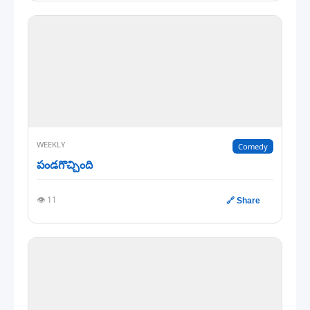
WEEKLY
Comedy
పండగొచ్చింది
👁️ 11
🔗 Share