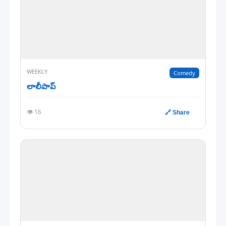
WEEKLY
Comedy
లాలీపాప్
👁️ 16
🔗 Share