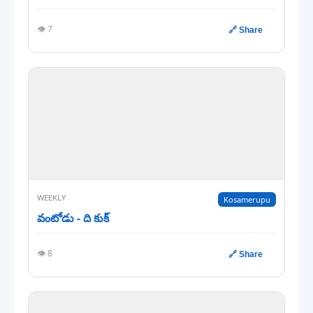
👁️ 7
🔗 Share
WEEKLY
Kosamerupu
వంటోడు - ది కుక్
👁️ 8
🔗 Share