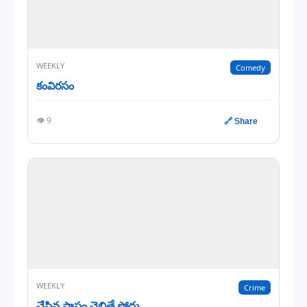
WEEKLY
Comedy
కంవిరసం
👁️ 9
🔗 Share
WEEKLY
Crime
చేసిన పాపం చెబితే పోదు