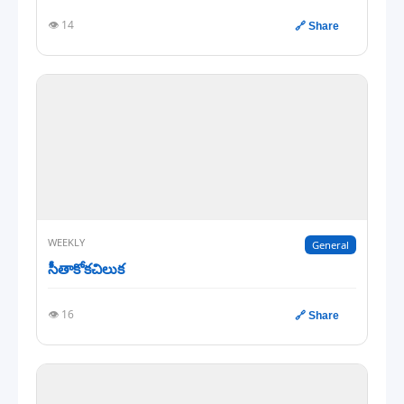
👁️ 14
🔗 Share
WEEKLY
General
సీతాకోకచిలుక
👁️ 16
🔗 Share