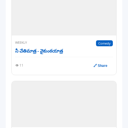
WEEKLY
Comedy
నీ చేతిమాత్ర - వైకుంఠయాత్ర
👁️ 11
🔗 Share