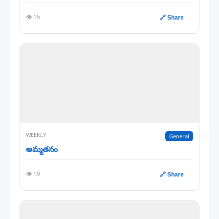
👁️ 15
🔗 Share
WEEKLY
General
అమ్మతనం
👁️ 19
🔗 Share