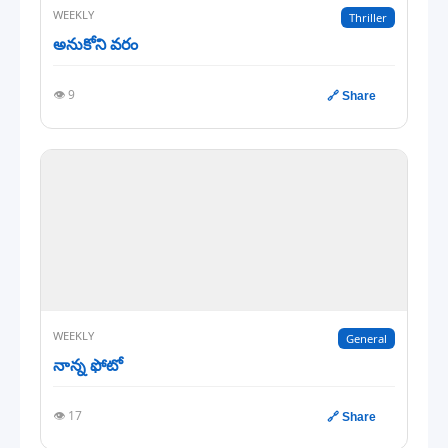
WEEKLY
Thriller
అనుకోని వరం
👁️ 9
🔗 Share
WEEKLY
General
నాన్న ఫోటో
👁️ 17
🔗 Share