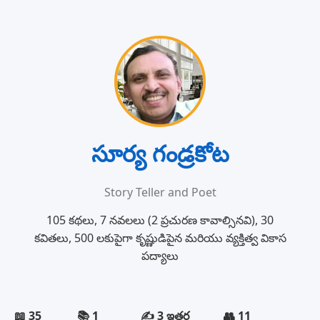
సూర్య గండ్రకోట
Story Teller and Poet
105 కథలు, 7 నవలలు (2 ప్రచురణ కావాల్సినవి), 30
కవితలు, 500 లకుపైగా కృష్ణుడిపైన మరియు వ్యక్తిత్వ వికాస
పద్యాలు
📖 35
📚 1
✍️ 3 ఇతర
👥 11