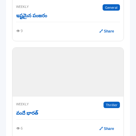
WEEKLY
General
ఇష్టమైన పంజరం
👁️ 9
🔗 Share
WEEKLY
Thriller
వందే భారత్
👁️ 6
🔗 Share