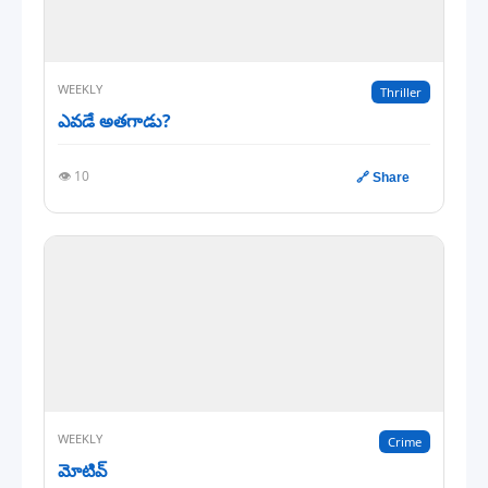
WEEKLY
Thriller
ఎవడే అతగాడు?
👁️ 10
🔗 Share
WEEKLY
Crime
మోటివ్