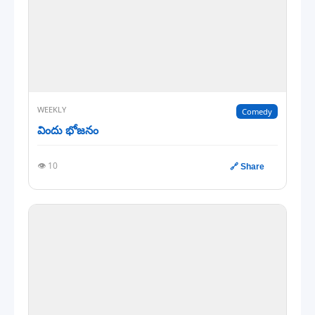
WEEKLY
Comedy
విందు భోజనం
👁️ 10
🔗 Share