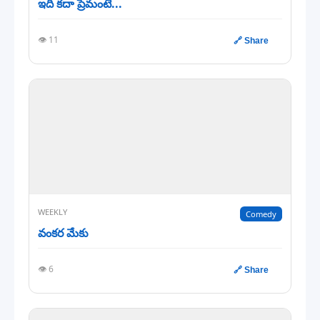
ఇది కదా ప్రేమంటే...
👁️ 11
🔗 Share
WEEKLY
Comedy
వంకర మేకు
👁️ 6
🔗 Share