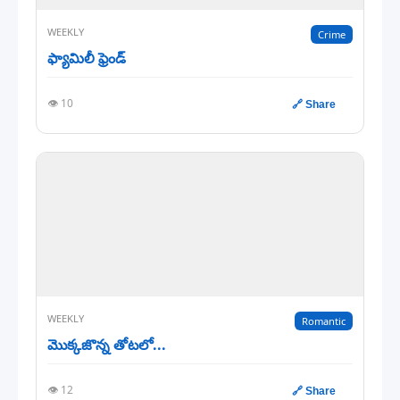
WEEKLY
Crime
ఫ్యామిలీ ఫ్రెండ్
👁️ 10
🔗 Share
WEEKLY
Romantic
మొక్కజొన్న తోటలో...
👁️ 12
🔗 Share