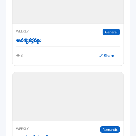
WEEKLY
General
అవశ్యకర్తవ్యం
👁️ 8
🔗 Share
WEEKLY
Romantic