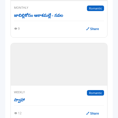
MONTHLY
Romantic
జాబిల్లికోసం ఆకాశమల్లే - నవల
👁️ 9
🔗 Share
WEEKLY
Romantic
స్వాహా
👁️ 12
🔗 Share