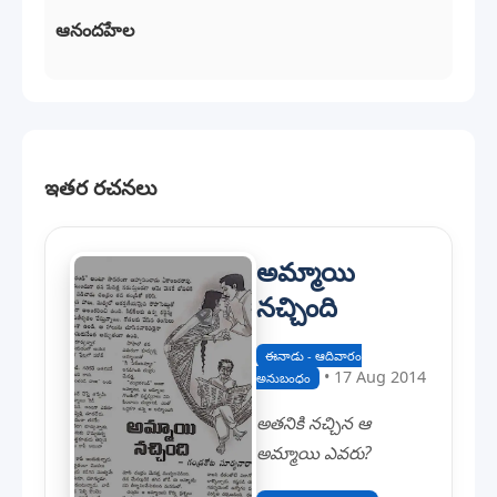
ఆనందహేల
ఇతర రచనలు
అమ్మాయి
నచ్చింది
ఈనాడు - ఆదివారం
• 17 Aug 2014
అనుబంధం
అతనికి నచ్చిన ఆ
అమ్మాయి ఎవరు?