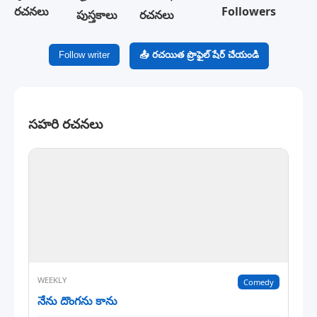
రచనలు
Followers
పుస్తకాలు
రచనలు
Follow writer
📤 రచయిత ప్రొఫైల్ షేర్ చేయండి
సహరి రచనలు
WEEKLY
Comedy
నేను దొంగను కాను