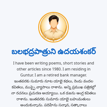
బలభద్రపాత్రుని ఉదయశంకర్
I have been writing poems, short stories and
other articles since 1980. I am residing in
Guntur. I am a retired bank manager.
ఇంతవరకు సుమారు నూట యాభై కథలు, రెండు వందల
కవితలు, ముప్ఫై వ్యాసాలు రాశాను. అన్ని ప్రముఖ పత్రికల్లో
నా రచనలు ప్రచురణ అయ్యాయి. ఒక డజను ఆంగ్ల కవితలు
రాశాను. ఇంతవరకు సుమారు యాభై బహుమతులు
అందుకున్నాను. పదిహేను సన్మాన, సత్కారాలు