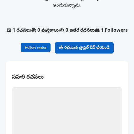
అందుకున్నాను.
📖 1 రచనలు
📚 0 పుస్తకాలు
✍️ 0 ఇతర రచనలు
👥 1 Followers
Follow writer
📤 రచయిత ప్రొఫైల్ షేర్ చేయండి
సహరి రచనలు