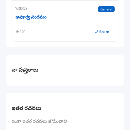
WEEKLY
General
అపూర్వ సంగమం
👁️ 151
🔗 Share
నా పుస్తకాలు
ఇతర రచనలు
ఇంకా ఇతర రచనలు జోడించాలి