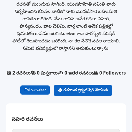
రచనతో ముందుకు సాగింది. యువసాహితి సమితి వారు
నిర్వహించిన కవితల పోటీలో నాకు మొదటిసారి బహుమతి
రావడం జరిగింది. నేను రాసిన అనేక కథలు సహరి,
హస్యనందం, బాల చెలిమి, వార్త లాంటి అనేక పత్రికల్లో
ప్రచురితం కావడం జరిగింది. తెలంగాణ సారస్వత పరిషత్
పోటీలో గెలుపొందడం జరిగింది. నా కల నేనొక నవల రాయాలి.
సమీప భవిష్యత్తులో రాస్తానని అనుకుంటున్నాను.
📖 2 రచనలు
📚 0 పుస్తకాలు
✍️ 0 ఇతర రచనలు
👥 0 Followers
Follow writer
📤 రచయిత ప్రొఫైల్ షేర్ చేయండి
సహరి రచనలు