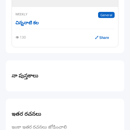
WEEKLY
General
చిన్ననాటి కల
👁️ 130
🔗 Share
నా పుస్తకాలు
ఇతర రచనలు
ఇంకా ఇతర రచనలు జోడించాలి