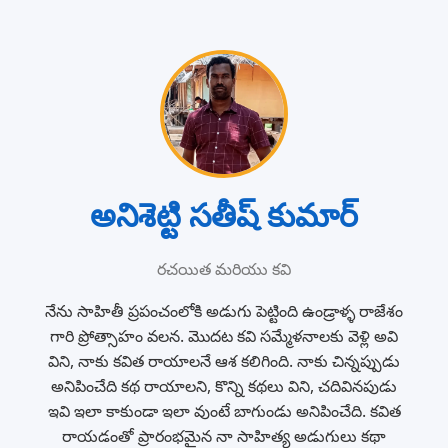
అనిశెట్టి సతీష్ కుమార్
రచయిత మరియు కవి
నేను సాహితీ ప్రపంచంలోకి అడుగు పెట్టింది ఉండ్రాళ్ళ రాజేశం
గారి ప్రోత్సాహం వలన. మొదట కవి సమ్మేళనాలకు వెళ్లి అవి
విని, నాకు కవిత రాయాలనే ఆశ కలిగింది. నాకు చిన్నప్పుడు
అనిపించేది కథ రాయాలని, కొన్ని కథలు విని, చదివినపుడు
ఇవి ఇలా కాకుండా ఇలా వుంటే బాగుండు అనిపించేది. కవిత
రాయడంతో ప్రారంభమైన నా సాహిత్య అడుగులు కథా