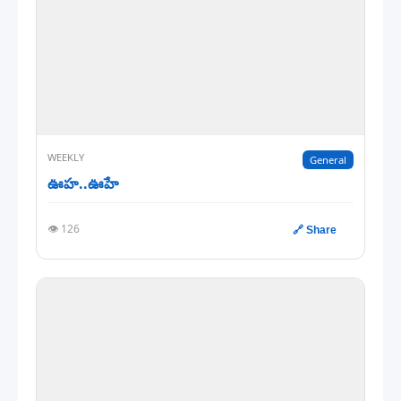
WEEKLY
General
ఊహ..ఊహే
👁️ 126
🔗 Share