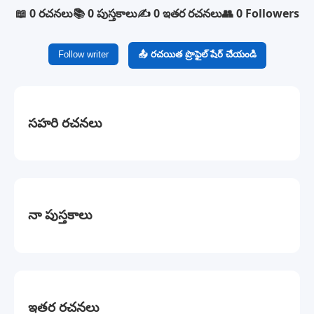
📖 0 రచనలు
📚 0 పుస్తకాలు
✍️ 0 ఇతర రచనలు
👥 0 Followers
Follow writer
📤 రచయిత ప్రొఫైల్ షేర్ చేయండి
సహరి రచనలు
నా పుస్తకాలు
ఇతర రచనలు