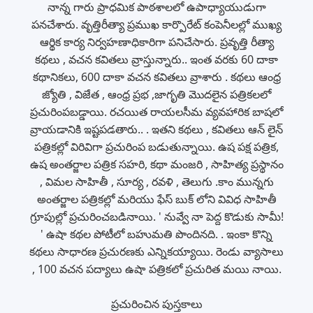
నాన్న గారు ప్రాధమిక పాఠశాలలో ఉపాధ్యాయుడుగా
పనచేశారు. వృత్తిరీత్యా ప్రముఖ కార్పొరేట్ కంపెనీలల్లో ముఖ్య
ఆర్థిక కార్య నిర్వహణాధికారిగా పనిచేసారు. ప్రవృత్తి రీత్యా
కథలు , వచన కవితలు వ్రాస్తున్నారు.‌. ఇంత వరకు 60 దాకా
కథానికలు, 600 దాకా వచన కవితలు వ్రాశారు . కథలు ఆంధ్ర
జ్యోతి , విజేత , ఆంధ్ర ప్రభ ,జాగృతి మొదలైన పత్రికలలో
ప్రచురింపబడ్డాయి. రచయిత రాయలసీమ వ్యవహారిక బాషలో
వ్రాయడానికి ఇష్టపడతారు..‌ . ఇతని కథలు , కవితలు ఆన్ లైన్
పత్రికల్లో విరివిగా ప్రచురింప బడుతున్నాయి. ఉష పక్ష పత్రిక,
ఉష అంతర్జాల పత్రిక సహరి, కథా మంజరి , సాహిత్య ప్రస్థానం
, విమల సాహితీ , సూర్య , రవళి , తెలుగు .కాం మున్నగు
అంతర్జాల పత్రికల్లో మరియు ఫేస్ బుక్‌ లోని వివిధ సాహితీ
గ్రూపుల్లో ప్రచురించబడినాయి. ' నువ్వే నా పెద్ద కొడుకు సామీ!
' ఉషా కథల పోటీలో బహుమతి పొందినది. . ఇంకా కొన్ని
కథలు సాధారణ ప్రచురణకు ఎన్నికయ్యాయి. రెండు వ్యాసాలు
, 100 వచన పద్యాలు ఉషా పత్రికలో ప్రచురిత మయి నాయి.
ప్రచురించిన పుస్తకాలు