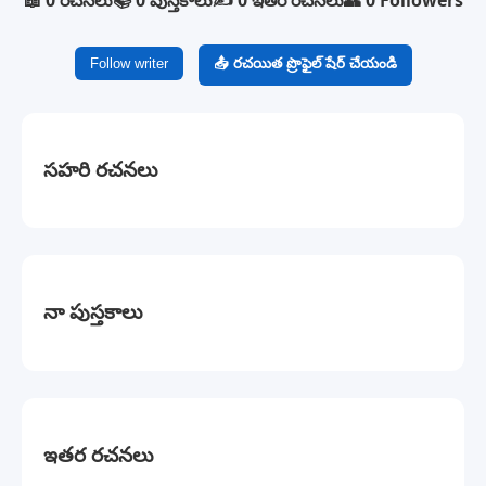
📖 0 రచనలు
📚 0 పుస్తకాలు
✍️ 0 ఇతర రచనలు
👥 0 Followers
Follow writer
📤 రచయిత ప్రొఫైల్ షేర్ చేయండి
సహరి రచనలు
నా పుస్తకాలు
ఇతర రచనలు