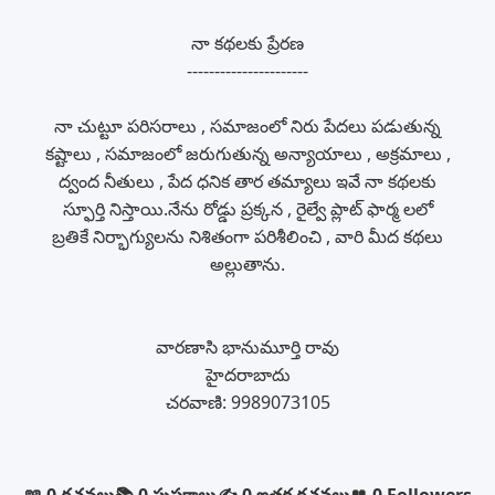
నా కథలకు ప్రేరణ
----------------------
నా చుట్టూ పరిసరాలు , సమాజంలో నిరు పేదలు పడుతున్న
కష్టాలు , సమాజంలో జరుగుతున్న అన్యాయాలు , అక్రమాలు ,
ద్వంద నీతులు , పేద ధనిక తార తమ్యాలు ఇవే నా కథలకు
స్ఫూర్తి నిస్తాయి.‌నేను రోడ్డు ప్రక్కన , రైల్వే ప్లాట్ ఫార్మ లలో
బ్రతికే నిర్భాగ్యులను నిశితంగా పరిశీలించి , వారి మీద కథలు
అల్లుతాను.
వారణాసి భానుమూర్తి రావు
హైదరాబాదు
చరవాణి: 9989073105