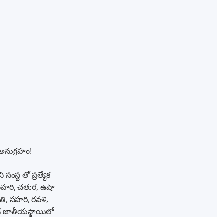
 అనుగ్రహం!
సంస్థ తో ప్రత్యేక
లసహరి, చతుర, ఉషా
ి, సహరి, రవళి,
క జాతీయస్థాయిలో