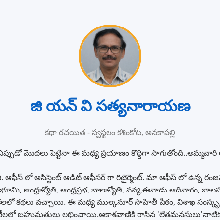
జి యన్ వి సత్యనారాయణ
కధా రచయిత - స్వస్థలం కశింకోట, అనకాపల్లి
పుడో మొదలు పెట్టినా ఈ మధ్య ప్రయాణం కొద్దిగా సాగుతోంది..అమ్మవారి
 ఆఫీస్ లో అసిస్టెంట్ ఆడిట్ ఆఫీసర్ గా రిటైర్మెంట్. మా ఆఫీస్ లో ఉన్న రంజని 
భూమి, ఆంధ్రజ్యోతి, ఆంధ్రప్రభ, బాలజ్యోతి, నవ్య,ఈనాడు ఆదివారం, బా
రికలలో కథలు వచ్చాయి. ఈ మధ్య ముల్కనూర్ సాహితీ పీఠం, విశాఖ సంస్కృత
ోటీలలో బహుమతులు లభించాయి.ఆకాశవాణికి రాసిన 'లేతమనసులు'నాటి