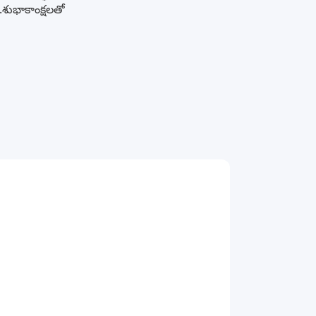
.శుభాకాంక్షలతో