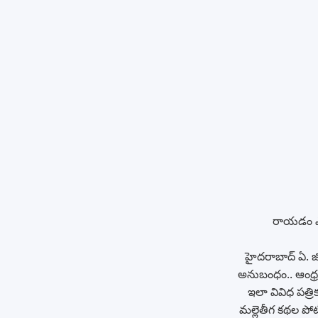
రాయడం ఎప్
హైదరాబాద్ ఏ. జి.
అనుబంధం.. ఆంధ్ర
ఇలా వివిధ పత్
మల్లెతీగ కథల ప