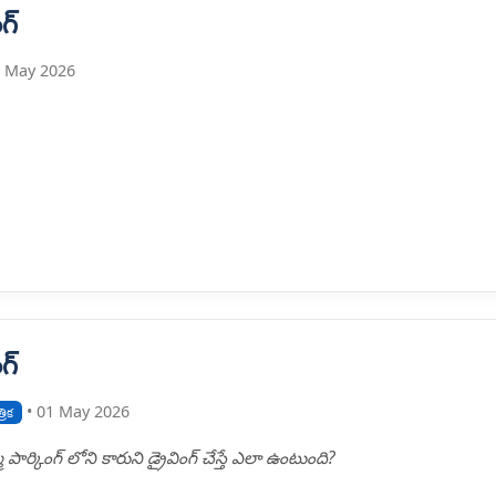
గ్
1 May 2026
గ్
• 01 May 2026
రిక
ార్కింగ్ లోని కారుని డ్రైవింగ్ చేస్తే ఎలా ఉంటుంది?