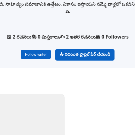
ి. సాహిత్యం సమాజానికి ఉత్తేజం, వికాసం ఇస్తాయని నమ్మే వాళ్లలో ఒకడిని
🙏
📖 2 రచనలు
📚 0 పుస్తకాలు
✍️ 2 ఇతర రచనలు
👥 0 Followers
Follow writer
📤 రచయిత ప్రొఫైల్ షేర్ చేయండి