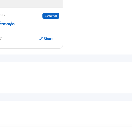
KLY
General
నేహబంధం
17
🔗 Share