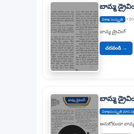
బామ్మ డ్రైవిం
• 0
విశాఖ సంస్కృతి
బామ్మ డ్రైవింగ్
చదవండి →
బామ్మ డ్రైవిం
విశాఖసంస్కృతి మాస పత్
అనుకోకుండా బామ్మ ప