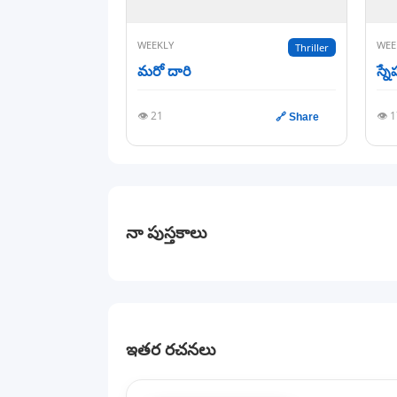
WEEKLY
WEE
Thriller
మరో దారి
స్
👁️ 21
👁️ 
🔗 Share
నా పుస్తకాలు
ఇతర రచనలు