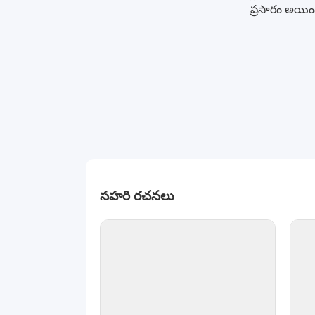
ప్రసారం అయింద
సహరి రచనలు