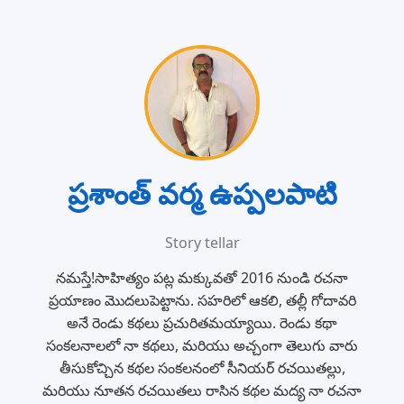
ప్రశాంత్ వర్మ ఉప్పలపాటి
Story tellar
నమస్తే!సాహిత్యం పట్ల మక్కువతో 2016 నుండి రచనా
ప్రయాణం మొదలుపెట్టాను. సహరిలో ఆకలి, తల్లీ గోదావరి
అనే రెండు కథలు ప్రచురితమయ్యాయి. రెండు కథా
సంకలనాలలో నా కథలు, మరియు అచ్చంగా తెలుగు వారు
తీసుకోచ్చిన కథల సంకలనంలో సీనియర్ రచయితల్లు,
మరియు నూతన రచయితలు రాసిన కథల మద్య నా రచనా