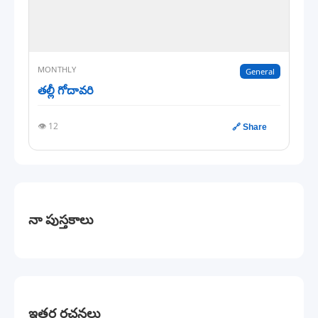
MONTHLY
General
తల్లీ గోదావరి
👁️ 12
🔗 Share
నా పుస్తకాలు
ఇతర రచనలు