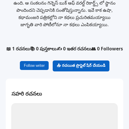
ఉంది. ఆ సంకలనం గిన్నెస్ బుక్ ఆఫ్ వరల్డ్ రికార్డ్స్ లో స్థానం
పొందిందని చెప్పడానికి సంతోషిస్తున్నాను. ఇవే కాక ఉషా,
కథామంజరి పత్రికల్లోని నా కథలు ప్రచురితమయ్యాయి
జాగృతి వారి పోటీలోనూ నా కథలు ఎంపికయ్యాయి.
📖 1 రచనలు
📚 0 పుస్తకాలు
✍️ 0 ఇతర రచనలు
👥 0 Followers
Follow writer
📤 రచయిత ప్రొఫైల్ షేర్ చేయండి
సహరి రచనలు