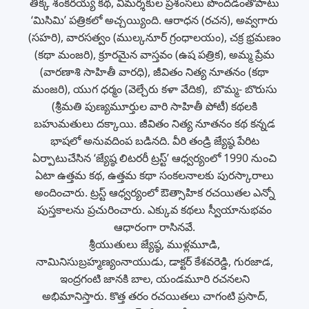
తిక్క శంకరయ్య కథ, విమర్శకుల ప్రశంసలు పొందడంతోపాటు
‘మిసిమి’ పత్రికలో అచ్చయ్యింది. ఆరాధన (రచన), అవ్వగారు
(సహరి), వారసత్వం (ముల్కనూర్ గ్రంధాలయం), చక్ర భ్రమణం
(కథా మంజరి), క్రూరమైన వాస్తవం (ఉష పత్రిక), అమ్మ ప్రేమ
(వారణాశి సాహితీ వారధి), జీవితం నిత్య నూతనం (కథా
మంజరి), యుగ ధర్మం (వెల్చేరు కళా వేదిక), బొమ్మ- బొరుసు
(శ్రీమతి పుణ్యమూర్తుల వారి సాహితీ పోటీ) కథలకి
బహుమతులు దక్కాయి. జీవితం నిత్య నూతనం కథ కన్నడ
భాషలో అనువదింప బడినది. వీరి తండ్రి జ్యేష్ఠ పేరిట
ఏర్పాటుచేసిన ‘జ్యేష్ఠ లిటరరీ ట్రస్ట్‌’ ఆధ్వర్యంలో 1990 నుంచి
ఏటా ఉత్తమ కథ, ఉత్తమ కథా సంకలనాలకు పురస్కారాలు
అందించారు. ట్రస్ట్‌ ఆధ్వర్యంలో ఔత్సాహిక రచయితల ఎన్నో
పుస్తకాలను ప్రచురించారు. ఎక్కువ కథలు స్వీయానుభవం
ఆధారంగా రాసినవే.
శ్రీయుతులు జ్యేష్ఠ, ముళ్లమూడి,
నామినిసుబ్రహ్మణ్యంనాయుడు, డాక్టర్ కేశవరెడ్డి, గురజాడ,
ఇంద్రగంటి జానకి బాల, యండమూరి రచనలని
అభిమానిస్తారు. కొత్త తరం రచయితలు చాగంటి ప్రసాద్,