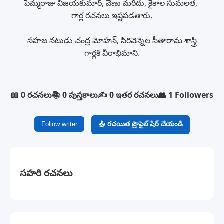
పెమ్మరాజు విజయకుమార్, వేణు మరీదు, కైకాల సుమలత,
గార్ల రచనలు ఇష్టపడతారు.
సహజ నటుడు చంద్ర మోహన్, సిరివెన్నెల సీతారామ శాస్త్రి
గార్లకి వీరాభిమాని.
📖 0 రచనలు
📚 0 పుస్తకాలు
✍️ 0 ఇతర రచనలు
👥 1 Followers
Follow writer
📤 రచయిత ప్రొఫైల్ షేర్ చేయండి
సహరి రచనలు