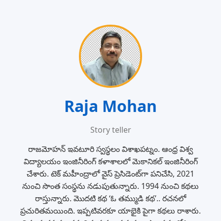
Raja Mohan
Story teller
రాజమోహన్‌ ఇవటూరి స్వస్థలం విశాఖపట్నం. ఆంధ్ర విశ్వ
విద్యాలయం ఇంజినీరింగ్‌ కళాశాలలో మెకానికల్‌ ఇంజినీరింగ్‌
చేశారు. టెక్‌ మహీంద్రాలో వైస్‌ ప్రెసిడెంట్‌గా పనిచేసి, 2021
నుంచి సొంత సంస్థను నడుపుతున్నారు. 1994 నుంచి కథలు
రాస్తున్నారు. మొదటి కథ ‘ఓ తమ్ముడి కథ’.. రచనలో
ప్రచురితమయింది. ఇప్పటివరకూ యాభైకి పైగా కథలు రాశారు.