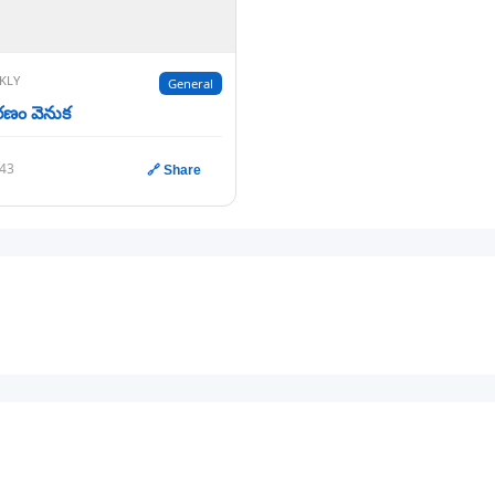
KLY
General
ణం వెనుక
143
🔗 Share