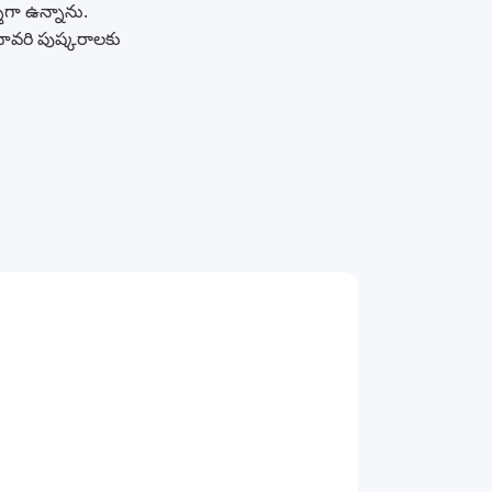
శిగా ఉన్నాను.
దావరి పుష్కరాలకు