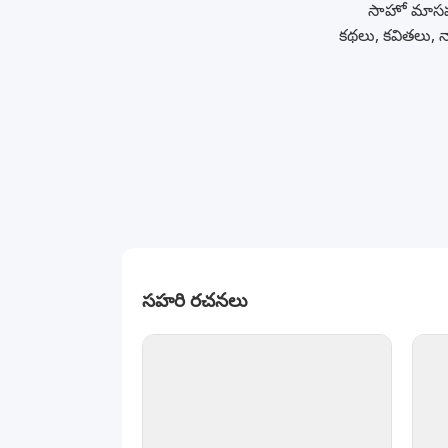
సాహో మాసపత్ర
కథలు, కవితలు, న
సహరి రచనలు