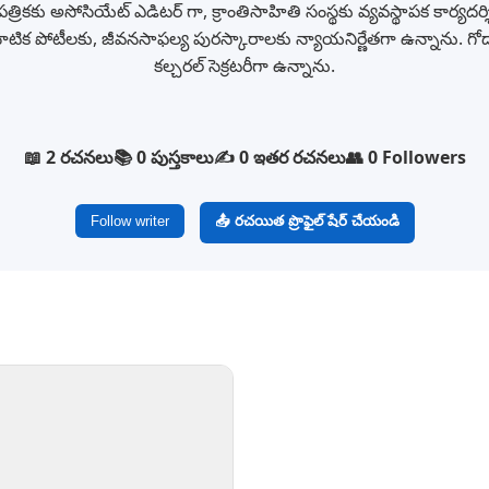
ికకు అసోసియేట్ ఎడిటర్ గా, క్రాంతిసాహితి సంస్థకు వ్యవస్థాపక కార్యదర్
ాటిక పోటీలకు, జీవనసాఫల్య పురస్కారాలకు న్యాయనిర్ణేతగా ఉన్నాను. గో
కల్చరల్ సెక్రటరీగా ఉన్నాను.
📖 2 రచనలు
📚 0 పుస్తకాలు
✍️ 0 ఇతర రచనలు
👥 0 Followers
Follow writer
📤 రచయిత ప్రొఫైల్ షేర్ చేయండి