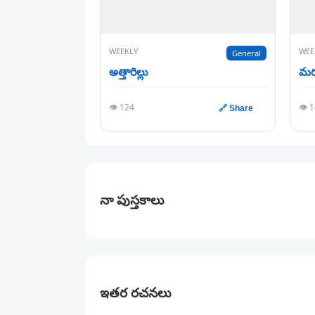
WEEKLY
WEE
General
అత్తారిల్లు
మర
👁️ 124
👁️ 
🔗 Share
నా పుస్తకాలు
ఇతర రచనలు