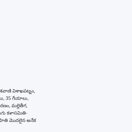
శవాణి విశాఖపట్నం,
లు, 35 గేయాలు,
కిరణం, మల్లెతీగ,
లుగు కళాసమితి-
సాహితి మొదలైన అనేక