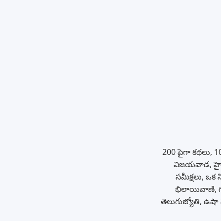
200 పైగా కథలు, 10
విజయవాడ, హైదర
సమీక్షలు, ఒక సి
భిలాయివాణి, గ
తెలుగుజ్యోతి, ఉషా