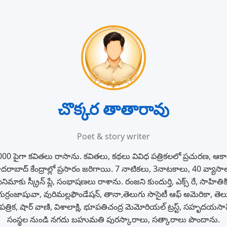
చొక్కర తాతారావు
Poet & story writer
00 పైగా కవితలు రాసాను. కవితలు, కథలు వివిధ పత్రికలలో ప్రచురణ, ఆకా
ాబాద్ కేంద్రాల్లో ప్రసారం జరిగాయి. 7 నాటికలు, 3నాటకాలు, 40 వ్యాసా
నిమాకు స్క్రీన్ ప్లే, సంభాషణలు రాశాను. రంజని కుందుర్తి, ఎక్స్ రే, సాహితి
ుర్రంజాషువా, వురిమల్లఫౌండేషన్, తానా,తెలుగు సొసైటీ ఆఫ్ అమెరికా, తె
 పత్రిక, షార్ వాణి, విశాలాక్షి, భూపతిచంద్ర మెమోరియల్ ట్రస్ట్, సహృదయ
సంస్థల నుండి నగదు బహుమతి పురస్కారాలు, సత్కారాలు పొందాను.