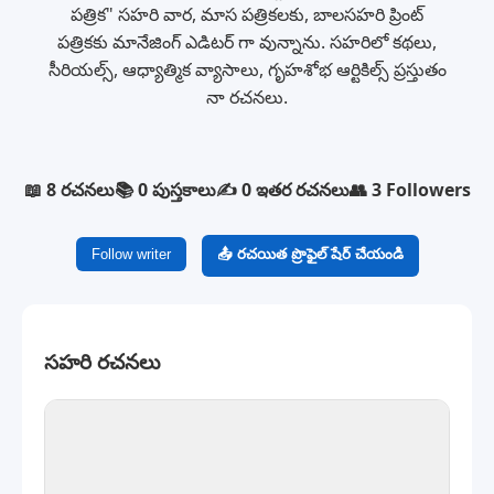
పత్రిక" సహరి వార, మాస పత్రికలకు, బాలసహరి ప్రింట్
పత్రికకు మానేజింగ్ ఎడిటర్ గా వున్నాను. సహరిలో కథలు,
సీరియల్స్, ఆధ్యాత్మిక వ్యాసాలు, గృహశోభ ఆర్టికిల్స్ ప్రస్తుతం
నా రచనలు.
📖 8 రచనలు
📚 0 పుస్తకాలు
✍️ 0 ఇతర రచనలు
👥 3 Followers
Follow writer
📤 రచయిత ప్రొఫైల్ షేర్ చేయండి
సహరి రచనలు