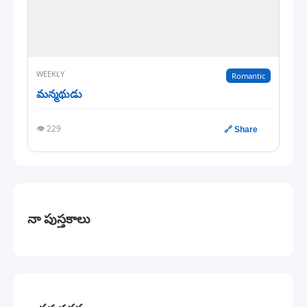
WEEKLY
Romantic
మన్మథుడు
👁️ 229
🔗 Share
నా పుస్తకాలు