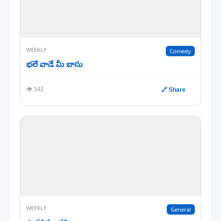
WEEKLY
Comedy
భలే వాడే మీ బాసు
👁️ 342
🔗 Share
WEEKLY
General