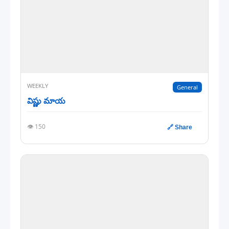
WEEKLY
General
విష్ణు మాయ
👁️ 150
🔗 Share