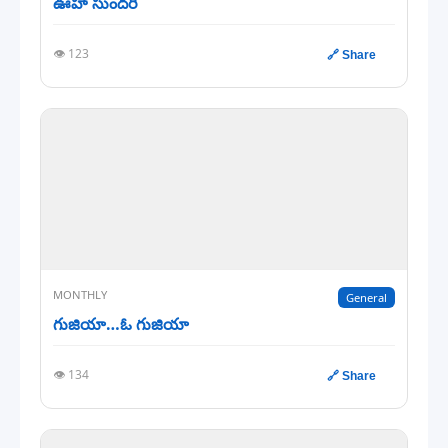
ఊహా సుందరి
👁️ 123
🔗 Share
MONTHLY
General
గుజియా…ఓ గుజియా
👁️ 134
🔗 Share