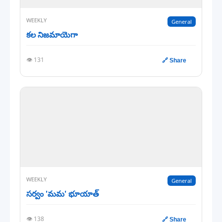
WEEKLY
General
కల నిజమాయెగా
👁️ 131
🔗 Share
WEEKLY
General
సర్వం 'మమ' భూయాత్
👁️ 138
🔗 Share