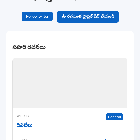
Follow writer
📤 రచయిత ప్రొఫైల్ షేర్ చేయండి
సహరి రచనలు
WEEKLY
General
దివిటీలు