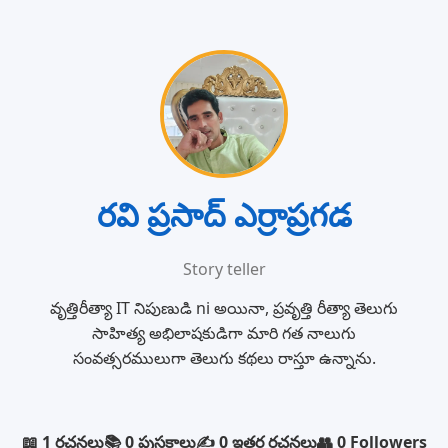
రవి ప్రసాద్ ఎర్రాప్రగడ
Story teller
వృత్తిరీత్యా IT నిపుణుడి ni అయినా, ప్రవృత్తి రీత్యా తెలుగు
సాహిత్య అభిలాషకుడిగా మారి గత నాలుగు
సంవత్సరములుగా తెలుగు కథలు రాస్తూ ఉన్నాను.
📖 1 రచనలు
📚 0 పుస్తకాలు
✍️ 0 ఇతర రచనలు
👥 0 Followers