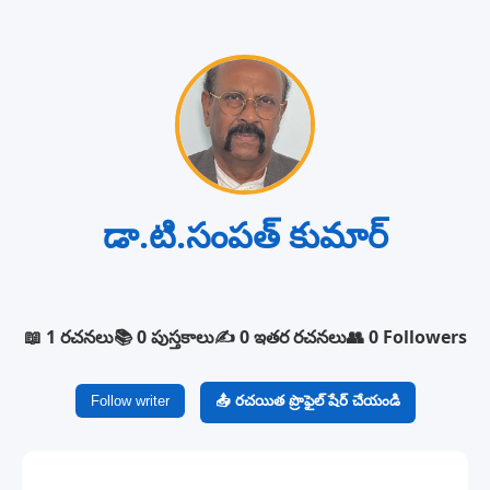
డా.టి.సంపత్ కుమార్
📖 1 రచనలు
📚 0 పుస్తకాలు
✍️ 0 ఇతర రచనలు
👥 0 Followers
Follow writer
📤 రచయిత ప్రొఫైల్ షేర్ చేయండి