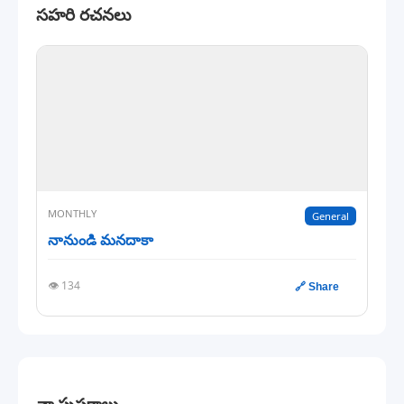
సహరి రచనలు
MONTHLY
General
నానుండి మనదాకా
👁️ 134
🔗 Share
నా పుస్తకాలు