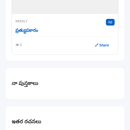
WEEKLY
కథ
ప్రత్యుపకారం
👁️ 0
🔗 Share
నా పుస్తకాలు
ఇతర రచనలు