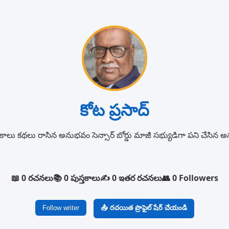
కోట ప్రసాద్
కాలు కథలు రాసిన అనుభవం సెన్సార్ బోర్డు మాజీ సభ్యుడిగా పని చేసిన 
📖 0 రచనలు
📚 0 పుస్తకాలు
✍️ 0 ఇతర రచనలు
👥 0 Followers
Follow writer
📤 రచయిత ప్రొఫైల్ షేర్ చేయండి