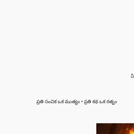
మ
ప్రతి సంచిక ఒక ముత్యం • ప్రతి కథ ఒక రత్నం