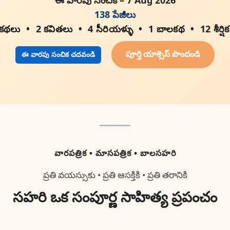
138 పేజీలు
 కథలు
2 కవితలు
4 సీరియళ్ళు
1 బాలకథ
12 శీర్షి
పూర్తి యాక్సెస్ పొందండి
ఈ వారపు సంచిక చదవండి
వారపత్రిక • మాసపత్రిక • బాలసహరి
ప్రతి వయస్సుకు • ప్రతి ఆసక్తికి • ప్రతి తరానికి
సహరి ఒక సంపూర్ణ సాహిత్య ప్రపంచం