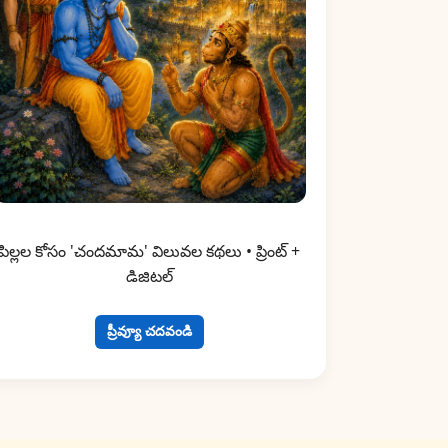
పిల్లల కోసం 'చందమామ' విలువల కథలు • ప్రింట్ +
డిజిటల్
ప్రీవ్యూ చదవండి