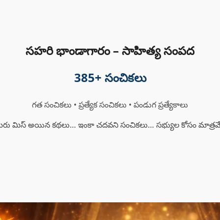
సహరి భాండాగారం – సాహిత్య సంపద
385
+ సంచికలు
గత సంచికలు • ప్రత్యేక సంచికలు • పండుగ ప్రత్యేకాలు
ీరు మిస్ అయిన కథలు… ఇంకా చదవని సంచికలు… సభ్యుల కోసం మాత్రమ