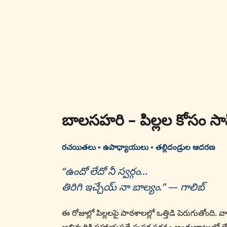
బాలసహరి – పిల్లల కోసం స
రచయితలు • ఉపాధ్యాయులు • తల్లిదండ్రుల ఆదరణ
“ఉందో లేదో నీ స్వర్గం...
తిరిగి ఇచ్చేయ్ నా బాల్యం.” — గాలిబ్
ఈ రోజుల్లో పిల్లలపై పాఠశాలల్లో ఒత్తిడి పెరుగుతోంది. వా