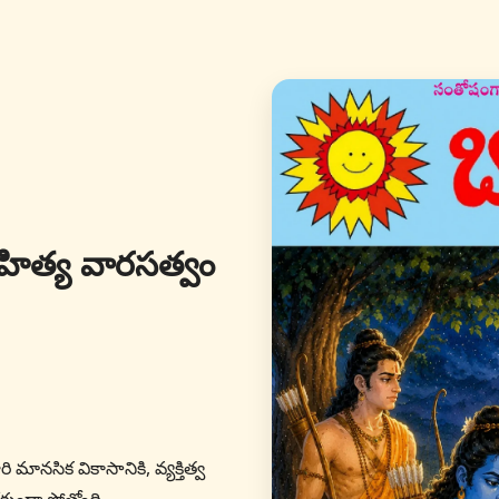
ాహిత్య వారసత్వం
రి మానసిక వికాసానికి, వ్యక్తిత్వ