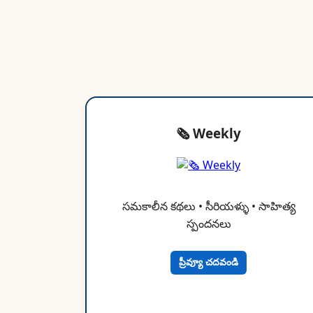
🗞 Weekly
సమకాలీన కథలు • సీరియళ్ళు • సాహిత్య
స్పందనలు
ప్రీవ్యూ చదవండి