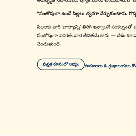
అభివృద్ధికి సహాయపడే పుస్తక పఠనం అందుబాటులో లే
“సంతోషంగా ఉండే పిల్లలు త్వరగా నేర్చుకుంటారు. గొ
పిల్లలకు వారి ‘బాల్యాన్ని’ తిరిగి ఇవ్వాలనే సంకల్పం
సంతోషంగా పెరిగితే, వారి జీవితమే కాదు — దేశం కూడ
చెందుతుంది.
పుస్తక రూపంలో లభ్యం
పాఠశాలలు & గ్రంథాలయాల క