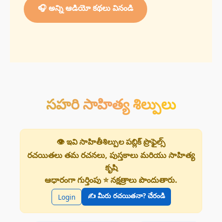
🎧 అన్ని ఆడియో కథలు వినండి
సహరి సాహిత్య శిల్పులు
👁️ ఇవి సాహితీశిల్పుల పబ్లిక్ ప్రొఫైల్స్
రచయితలు తమ రచనలు, పుస్తకాలు మరియు సాహిత్య
కృషి
ఆధారంగా గుర్తింపు ⭐ నక్షత్రాలు పొందుతారు.
✍️ మీరు రచయితనా? చేరండి
Login