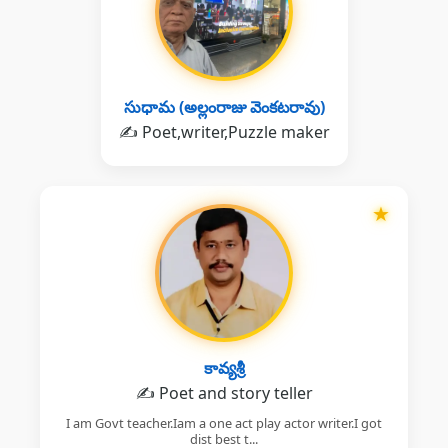
సుధామ (అల్లంరాజు వెంకటరావు)
✍️ Poet,writer,Puzzle maker
★
కావ్యశ్రీ
✍️ Poet and story teller
I am Govt teacher.Iam a one act play actor writer.I got
dist best t...