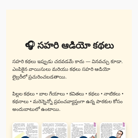
🎧 సహరి ఆడియో కథలు
సహరి కథలు ఇప్పుడు చదవడమే కాదు — వినవచ్చు కూడా.
ఎంపికైన వాయిసులు మరియు కథలు సహరి ఆడియో
లైబ్రరీలో ప్రచురించబడతాయి.
పిల్లల కథలు • బాల గేయాలు • కవితలు • కథలు • నాటికలు •
కథనాలు • మరెన్నెన్నో ప్రపంచవ్యాప్తంగా ఉన్న పాఠకుల కోసం
అందుబాటులో ఉంటాయి.