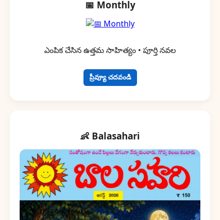
📅 Monthly
ఎంపిక చేసిన ఉత్తమ సాహిత్యం • పూర్తి నవల
ప్రీవ్యూ చదవండి
👶 Balasahari