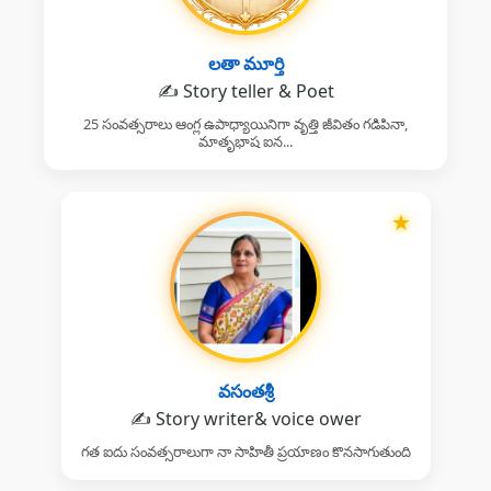
లతా మూర్తి
✍️ Story teller & Poet
25 సంవత్సరాలు ఆంగ్ల ఉపాధ్యాయినిగా వృత్తి జీవితం గడిపినా,
మాతృభాష ఐన...
★
వసంతశ్రీ
✍️ Story writer& voice ower
గత ఐదు సంవత్సరాలుగా నా సాహితీ ప్రయాణం కొనసాగుతుంది