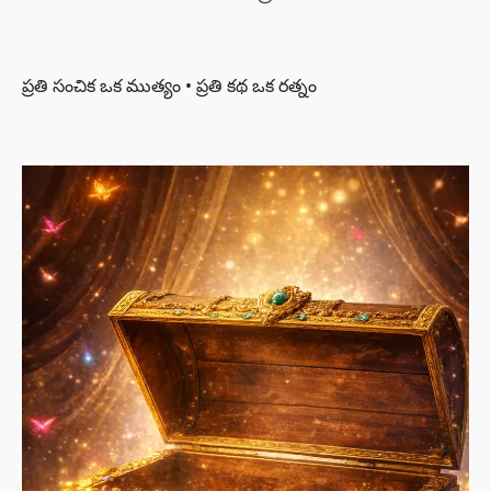
ప్రతి సంచిక ఒక ముత్యం • ప్రతి కథ ఒక రత్నం