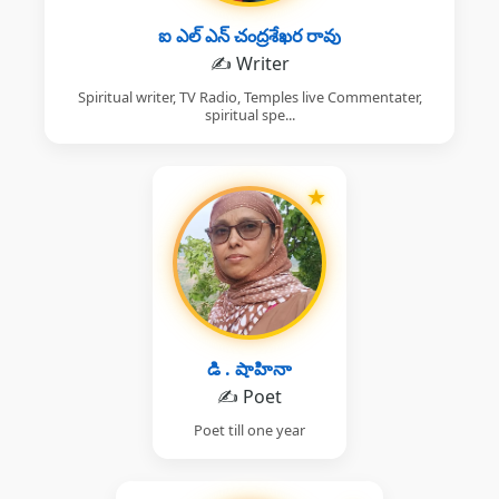
ఐ ఎల్ ఎన్ చంద్రశేఖర రావు
✍️ Writer
Spiritual writer, TV Radio, Temples live Commentater,
spiritual spe...
★
డి . షాహినా
✍️ Poet
Poet till one year