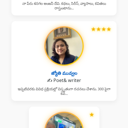
నా పేరు శనగల అంజనీ దేవి. కథలు, సిరీస్, వ్యాసాలు, కవితలు
రాస్తుంటాను...
★
★
★
★
జ్యోతి మువ్వల
✍️ Poet& writer
ఇప్పటివరకు వివిధ ప్రక్రియల్లో విస్తృతంగా రచనలు చేశాను. 300 పైగా
కవ...
★