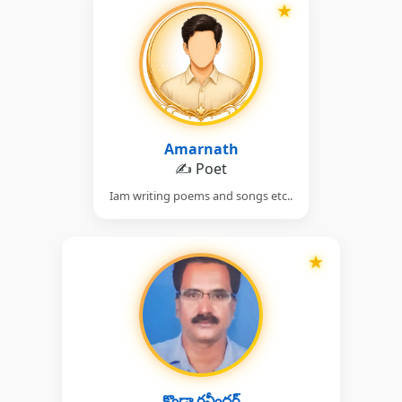
★
Amarnath
✍️ Poet
Iam writing poems and songs etc..
★
కొండా రవీందర్