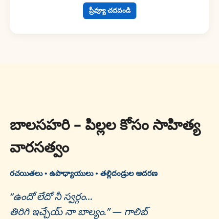
ప్రీవ్యూ చదవండి
బాలసహరి – పిల్లల కోసం సాహిత్య
వారసత్వం
రచయితలు • ఉపాధ్యాయులు • తల్లిదండ్రుల ఆదరణ
“ఉందో లేదో నీ స్వర్గం...
తిరిగి ఇచ్చేయ్ నా బాల్యం.” — గాలిబ్