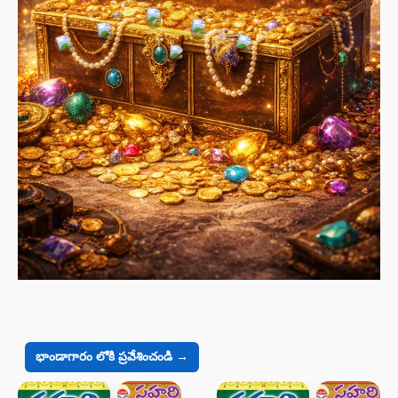
భాండాగారం లోకి ప్రవేశించండి →