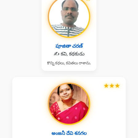
పూజితా చరణ్
✍️ కవి, కథకుడు
కొన్ని కథలు, కవితలు రాశాను.
★
★
★
అంజనీ దేవి శనగల