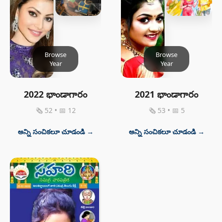
Browse
Browse
Year
Year
2022 భాండాగారం
2021 భాండాగారం
🗞 52 • 📅 12
🗞 53 • 📅 5
అన్ని సంచికలూ చూడండి →
అన్ని సంచికలూ చూడండి →