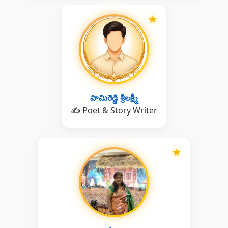
★
పామిరెడ్డి శ్రీలక్ష్మీ
✍️ Poet & Story Writer
★