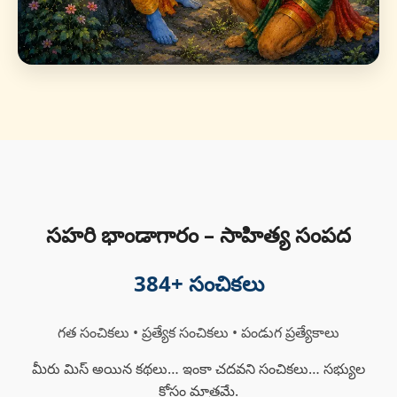
సహరి భాండాగారం – సాహిత్య సంపద
384
+ సంచికలు
గత సంచికలు • ప్రత్యేక సంచికలు • పండుగ ప్రత్యేకాలు
మీరు మిస్ అయిన కథలు… ఇంకా చదవని సంచికలు… సభ్యుల
కోసం మాత్రమే.