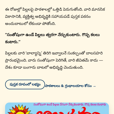
ఈ రోజుల్లో పిల్లలపై పాఠశాలల్లో ఒత్తిడి పెరుగుతోంది. వారి మానసిక
వికాసానికి, వ్యక్తిత్వ అభివృద్ధికి సహాయపడే పుస్తక పఠనం
అందుబాటులో లేకుండా పోతోంది.
“సంతోషంగా ఉండే పిల్లలు త్వరగా నేర్చుకుంటారు. గొప్ప కలలు
కంటారు.”
పిల్లలకు వారి ‘బాల్యాన్ని’ తిరిగి ఇవ్వాలనే సంకల్పంతో బాలసహరి
ప్రారంభమైంది. వారు సంతోషంగా పెరిగితే, వారి జీవితమే కాదు —
దేశం కూడా బంగారు బాటలో అభివృద్ధి చెందుతుంది.
పుస్తక రూపంలో లభ్యం
పాఠశాలలు & గ్రంథాలయాల కోసం →