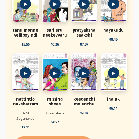
▶
▶
▶
▶
tanu monne
sarileru
pratyaksha
nayakudu
vellipoyindi
neekevvaru
saakshi
08:45
15:55
10:26
07:37
▶
▶
▶
▶
nattintlo
missing
keedenchi
jhalak
nakshatram
shoes
melenchu
06:11
Dr.M.
Tirumalasri
14:32
Sugunarao
14:57
12:11