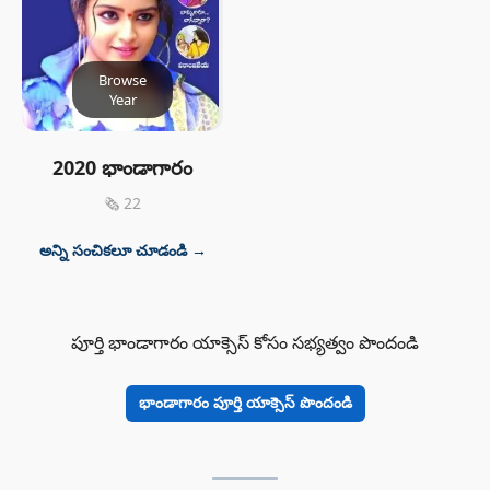
Browse
Year
2020 భాండాగారం
🗞 22
అన్ని సంచికలూ చూడండి →
పూర్తి భాండాగారం యాక్సెస్ కోసం సభ్యత్వం పొందండి
భాండాగారం పూర్తి యాక్సెస్ పొందండి