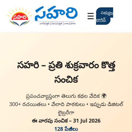
సభ్యుల
☰
లాగిన్
సహరి – ప్రతి శుక్రవారం కొత్త
సంచిక
ప్రపంచవ్యాప్తంగా తెలుగు కథల వేదిక 🌍
300+ రచయితలు • వేలాది పాఠకులు • ఇప్పుడు డిజిటల్
లైబ్రరీగా
ఈ వారపు సంచిక – 31 Jul 2026
128 పేజీలు