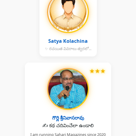
Satya Kolachina
✨ రచయిత వివరాలు త్వరలో...
★
★
★
గొర్లి శ్రీనివాసరావు
✍️ కథ చదివించేలా ఉండాలి
I am running Sahari Magazines since 2020