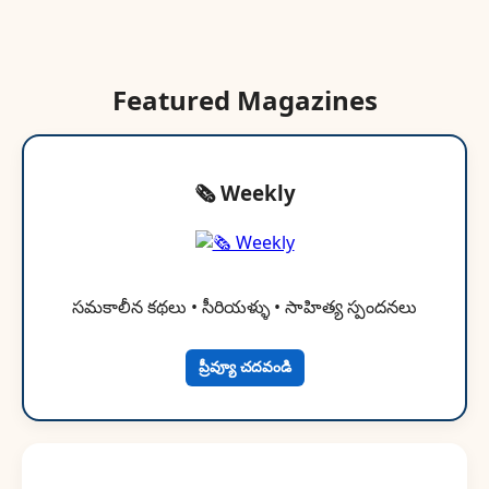
Featured Magazines
🗞 Weekly
సమకాలీన కథలు • సీరియళ్ళు • సాహిత్య స్పందనలు
ప్రీవ్యూ చదవండి