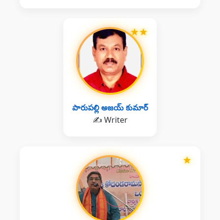
★
★
పారుపల్లి అజయ్ కుమార్
✍️ Writer
★