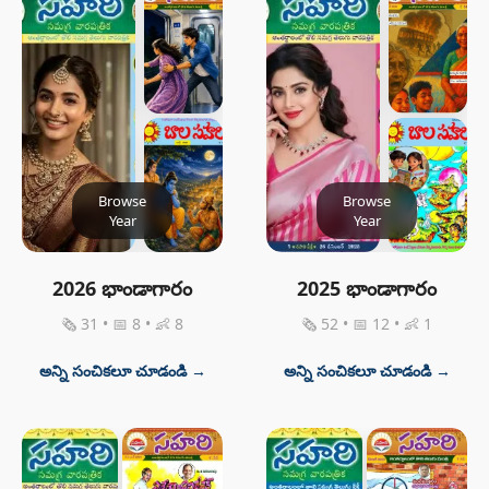
Browse
Browse
Year
Year
2026 భాండాగారం
2025 భాండాగారం
🗞 31 • 📅 8 • 👶 8
🗞 52 • 📅 12 • 👶 1
అన్ని సంచికలూ చూడండి →
అన్ని సంచికలూ చూడండి →