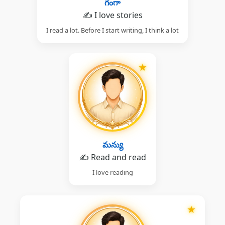
గంగా
✍️ I love stories
I read a lot. Before I start writing, I think a lot
★
మన్యు
✍️ Read and read
I love reading
★