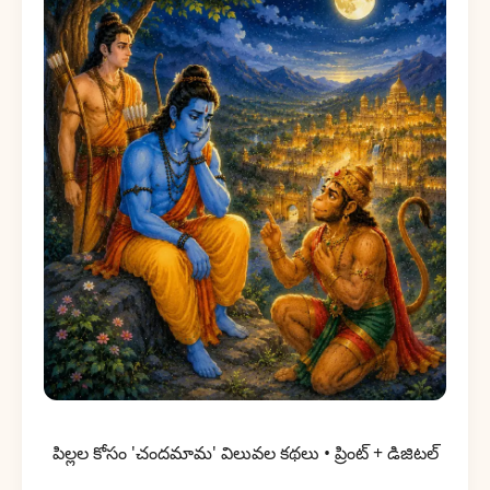
పిల్లల కోసం 'చందమామ' విలువల కథలు • ప్రింట్ + డిజిటల్