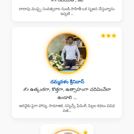
దాదాపు ముప్పై సంవత్సరాల నుండి సాహితీ ఒక సృజన చేస్తున్నాను.
ఇప్పటి ...
★
★
★
దమ్మవళం శ్రీనివాస్
✍️ ఉత్కంఠగా, కొత్తగా, ఉత్సాహంగా చదివించేలా
ఉండాలి ...
అరవైకు పైగా హాస్య, సామాజిక, సస్పెన్స్, ఫేమిలీ, పిల్లల కథలు వివిధ
పత...
★