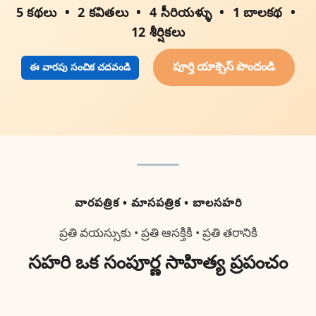
5 కథలు
2 కవితలు
4 సీరియళ్ళు
1 బాలకథ
12 శీర్షికలు
పూర్తి యాక్సెస్ పొందండి
ఈ వారపు సంచిక చదవండి
వారపత్రిక • మాసపత్రిక • బాలసహరి
ప్రతి వయస్సుకు • ప్రతి ఆసక్తికి • ప్రతి తరానికి
సహరి ఒక సంపూర్ణ సాహిత్య ప్రపంచం