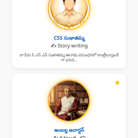
CSS సుజాతమ్మ
✍️ Story writing
నా పేరు సి ఎస్ ఎస్ సుజాతమ్మ ఈనాడు వసుంధరలో కాంట్రీబ్యూటర్
గా పనిచ...
★
అంబల్ల జనార్దన్
✍️ రచయిత , కవి