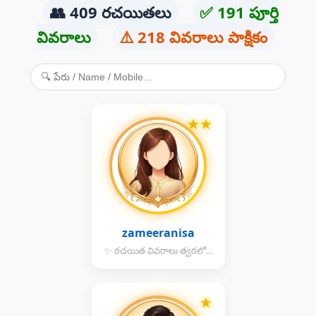
👥 409 రచయితలు
✅ 191 పూర్తి
వివరాలు
⚠️ 218 వివరాలు పాక్షికం
★
★
zameeranisa
✨ రచయిత వివరాలు త్వరలో...
★