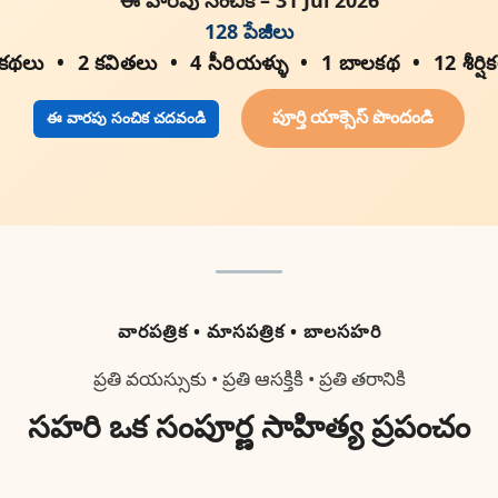
128 పేజీలు
 కథలు
2 కవితలు
4 సీరియళ్ళు
1 బాలకథ
12 శీర్షి
పూర్తి యాక్సెస్ పొందండి
ఈ వారపు సంచిక చదవండి
వారపత్రిక • మాసపత్రిక • బాలసహరి
ప్రతి వయస్సుకు • ప్రతి ఆసక్తికి • ప్రతి తరానికి
సహరి ఒక సంపూర్ణ సాహిత్య ప్రపంచం