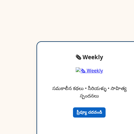
🗞 Weekly
సమకాలీన కథలు • సీరియళ్ళు • సాహిత్య
స్పందనలు
ప్రీవ్యూ చదవండి