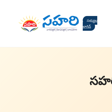
సభ్యుల
లాగిన్
సహరి