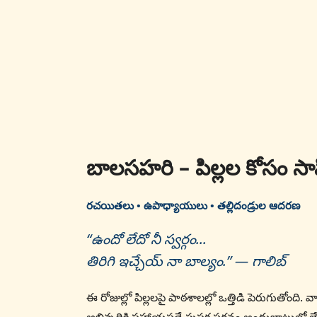
బాలసహరి – పిల్లల కోసం స
రచయితలు • ఉపాధ్యాయులు • తల్లిదండ్రుల ఆదరణ
“ఉందో లేదో నీ స్వర్గం...
తిరిగి ఇచ్చేయ్ నా బాల్యం.” — గాలిబ్
ఈ రోజుల్లో పిల్లలపై పాఠశాలల్లో ఒత్తిడి పెరుగుతోంది. వా