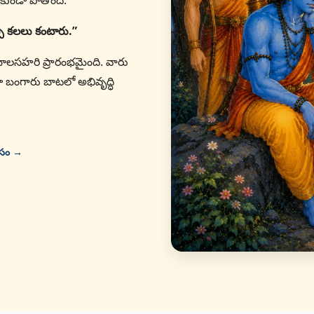
కుండా పోతోంది.
ప్ప కలలు కంటారు.”
తో బాలసహరి ప్రారంభమైంది. వారు
ా బంగారు బాటలో అభివృద్ధి
ోసం →