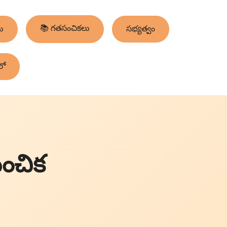
📚 గతసంచికలు
ు
సభ్యత్వం
లో
సంచిక