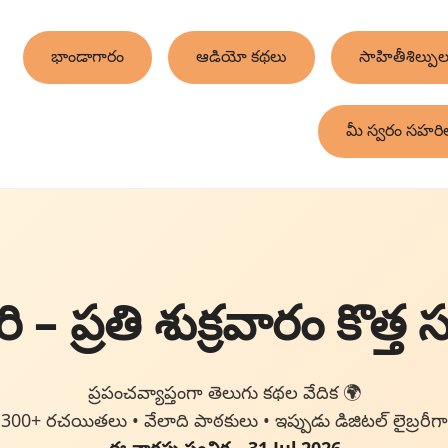
భాండాగారం
ఆడియో కథలు
సాహితీశిల్పుల
మీ స్వరం సహరి
 – ప్రతి శుక్రవారం కొత్త 
ప్రపంచవ్యాప్తంగా తెలుగు కథల వేదిక 🌍
300+ రచయితలు • వేలాది పాఠకులు • ఇప్పుడు డిజిటల్ లైబ్రరీగా
ఈ వారపు సంచిక – 31 Jul 2026