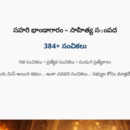
సహరి భాండాగారం – సాహిత్య సంపద
384
+ సంచికలు
గత సంచికలు • ప్రత్యేక సంచికలు • పండుగ ప్రత్యేకాలు
ీరు మిస్ అయిన కథలు… ఇంకా చదవని సంచికలు… సభ్యుల కోసం మాత్రమ