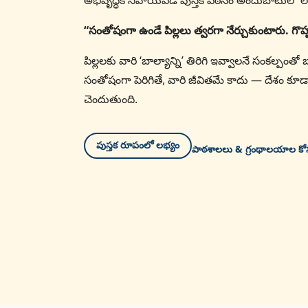
అభివృద్ధికి సహాయపడే పుస్తక పఠనం అందుబాటులో లే
“సంతోషంగా ఉండే పిల్లలు త్వరగా నేర్చుకుంటారు. గొ
పిల్లలకు వారి ‘బాల్యాన్ని’ తిరిగి ఇవ్వాలనే సంకల్పం
సంతోషంగా పెరిగితే, వారి జీవితమే కాదు — దేశం కూడ
చెందుతుంది.
పుస్తక రూపంలో లభ్యం
పాఠశాలలు & గ్రంథాలయాల క