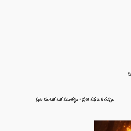
మ
ప్రతి సంచిక ఒక ముత్యం • ప్రతి కథ ఒక రత్నం