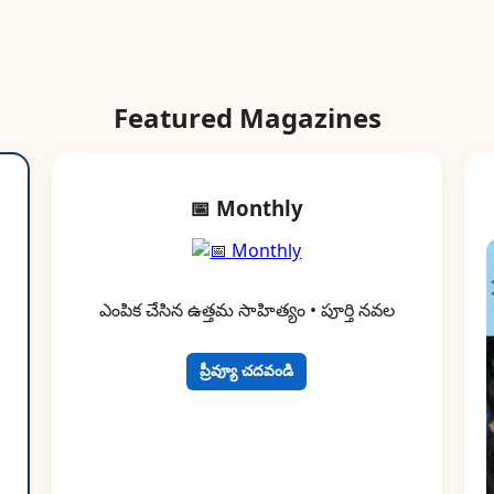
Featured Magazines
📅 Monthly
ఎంపిక చేసిన ఉత్తమ సాహిత్యం • పూర్తి నవల
ప్రీవ్యూ చదవండి