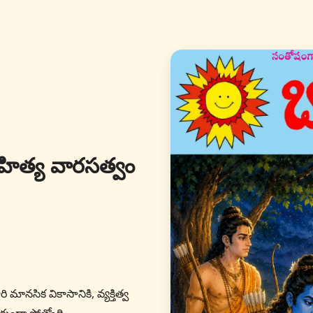
ాహిత్య వారసత్వం
రి మానసిక వికాసానికి, వ్యక్తిత్వ