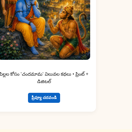
పిల్లల కోసం 'చందమామ' విలువల కథలు • ప్రింట్ +
డిజిటల్
ప్రీవ్యూ చదవండి