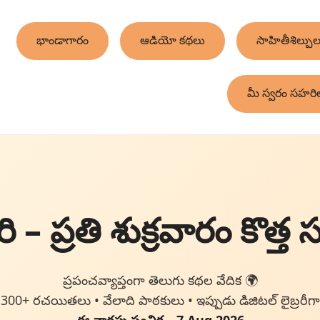
భాండాగారం
ఆడియో కథలు
సాహితీశిల్పుల
మీ స్వరం సహరి
 – ప్రతి శుక్రవారం కొత్త 
ప్రపంచవ్యాప్తంగా తెలుగు కథల వేదిక 🌍
300+ రచయితలు • వేలాది పాఠకులు • ఇప్పుడు డిజిటల్ లైబ్రరీగా
ఈ వారపు సంచిక – 7 Aug 2026