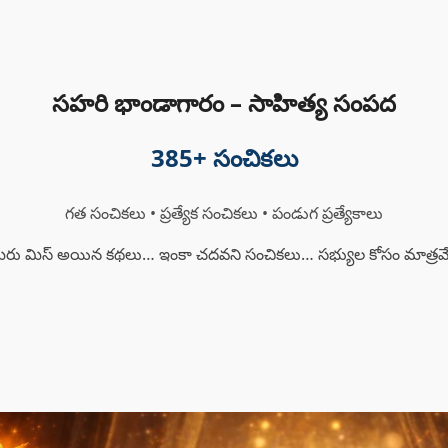
సహరి భాండాగారం – సాహిత్య సంపద
385
+ సంచికలు
గత సంచికలు • ప్రత్యేక సంచికలు • పండుగ ప్రత్యేకాలు
ీరు మిస్ అయిన కథలు… ఇంకా చదవని సంచికలు… సభ్యుల కోసం మాత్రమ