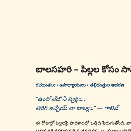
బాలసహరి – పిల్లల కోసం స
రచయితలు • ఉపాధ్యాయులు • తల్లిదండ్రుల ఆదరణ
“ఉందో లేదో నీ స్వర్గం...
తిరిగి ఇచ్చేయ్ నా బాల్యం.” — గాలిబ్
ఈ రోజుల్లో పిల్లలపై పాఠశాలల్లో ఒత్తిడి పెరుగుతోంది. వా