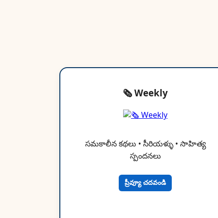
🗞 Weekly
సమకాలీన కథలు • సీరియళ్ళు • సాహిత్య
స్పందనలు
ప్రీవ్యూ చదవండి