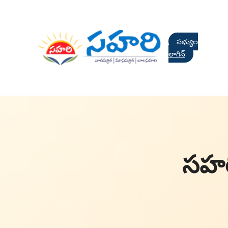
సభ్యుల
లాగిన్
సహరి