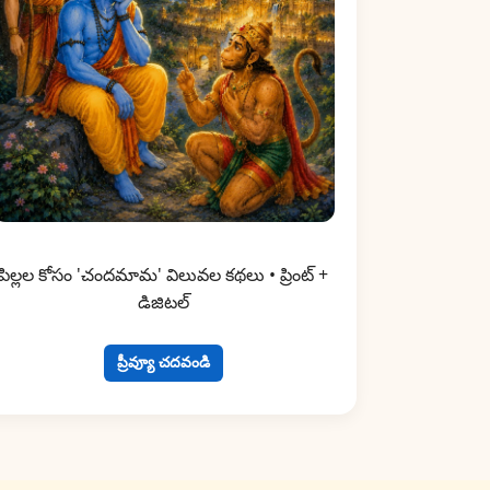
పిల్లల కోసం 'చందమామ' విలువల కథలు • ప్రింట్ +
డిజిటల్
ప్రీవ్యూ చదవండి