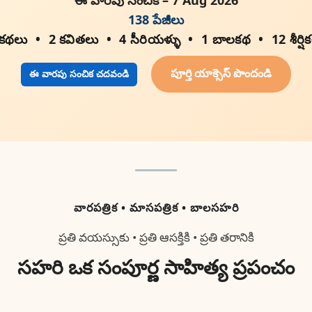
138 పేజీలు
 కథలు
2 కవితలు
4 సీరియళ్ళు
1 బాలకథ
12 శీర్షి
పూర్తి యాక్సెస్ పొందండి
ఈ వారపు సంచిక చదవండి
వారపత్రిక • మాసపత్రిక • బాలసహరి
ప్రతి వయస్సుకు • ప్రతి ఆసక్తికి • ప్రతి తరానికి
సహరి ఒక సంపూర్ణ సాహిత్య ప్రపంచం