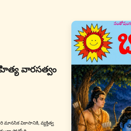
ాహిత్య వారసత్వం
రి మానసిక వికాసానికి, వ్యక్తిత్వ