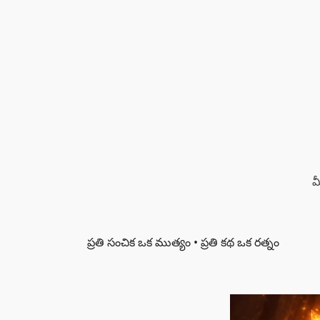
మ
ప్రతి సంచిక ఒక ముత్యం • ప్రతి కథ ఒక రత్నం