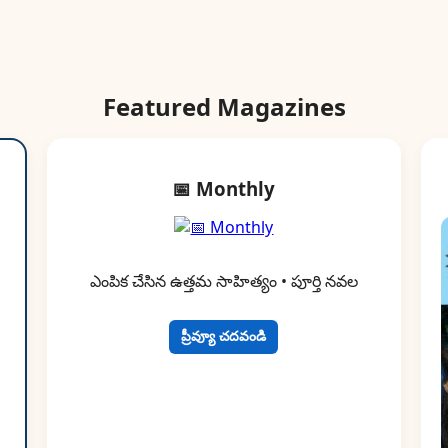
Featured Magazines
📅 Monthly
ఎంపిక చేసిన ఉత్తమ సాహిత్యం • పూర్తి నవల
ప్రీవ్యూ చదవండి