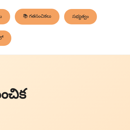
📚 గతసంచికలు
ు
సభ్యత్వం
లో
సంచిక