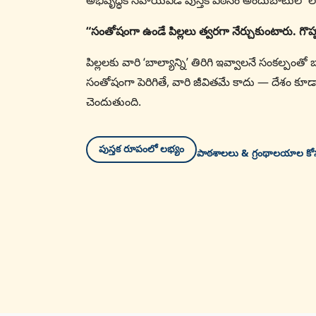
అభివృద్ధికి సహాయపడే పుస్తక పఠనం అందుబాటులో లే
“సంతోషంగా ఉండే పిల్లలు త్వరగా నేర్చుకుంటారు. గొ
పిల్లలకు వారి ‘బాల్యాన్ని’ తిరిగి ఇవ్వాలనే సంకల్పం
సంతోషంగా పెరిగితే, వారి జీవితమే కాదు — దేశం కూడ
చెందుతుంది.
పుస్తక రూపంలో లభ్యం
పాఠశాలలు & గ్రంథాలయాల క