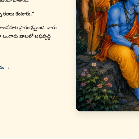
కుండా పోతోంది.
ప్ప కలలు కంటారు.”
తో బాలసహరి ప్రారంభమైంది. వారు
ా బంగారు బాటలో అభివృద్ధి
ోసం →