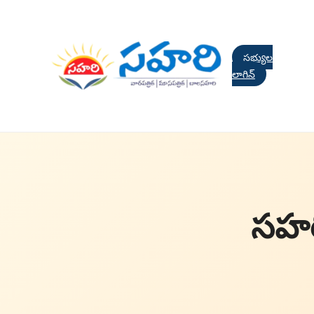
సభ్యుల
లాగిన్
సహరి