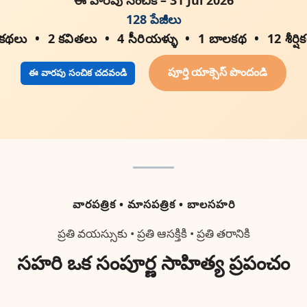
128 పేజీలు
 కథలు
2 కవితలు
4 సీరియళ్ళు
1 బాలకథ
12 శీర్షి
పూర్తి యాక్సెస్ పొందండి
ఈ వారపు సంచిక చదవండి
వారపత్రిక • మాసపత్రిక • బాలసహరి
ప్రతి వయస్సుకు • ప్రతి ఆసక్తికి • ప్రతి తరానికి
సహరి ఒక సంపూర్ణ సాహిత్య ప్రపంచం