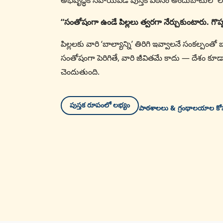
అభివృద్ధికి సహాయపడే పుస్తక పఠనం అందుబాటులో లే
“సంతోషంగా ఉండే పిల్లలు త్వరగా నేర్చుకుంటారు. గొ
పిల్లలకు వారి ‘బాల్యాన్ని’ తిరిగి ఇవ్వాలనే సంకల్పం
సంతోషంగా పెరిగితే, వారి జీవితమే కాదు — దేశం కూడ
చెందుతుంది.
పుస్తక రూపంలో లభ్యం
పాఠశాలలు & గ్రంథాలయాల క