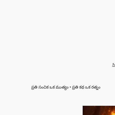
మ
ప్రతి సంచిక ఒక ముత్యం • ప్రతి కథ ఒక రత్నం