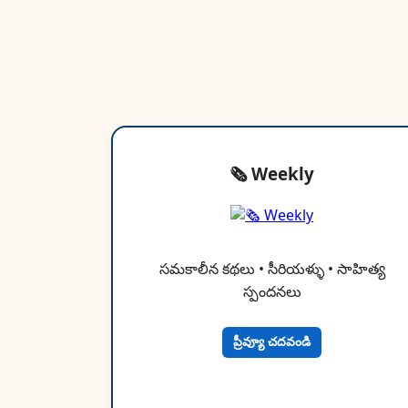
🗞 Weekly
సమకాలీన కథలు • సీరియళ్ళు • సాహిత్య
స్పందనలు
ప్రీవ్యూ చదవండి