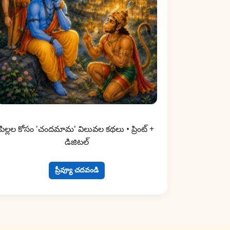
పిల్లల కోసం 'చందమామ' విలువల కథలు • ప్రింట్ +
డిజిటల్
ప్రీవ్యూ చదవండి