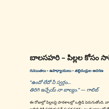
బాలసహరి – పిల్లల కోసం స
రచయితలు • ఉపాధ్యాయులు • తల్లిదండ్రుల ఆదరణ
“ఉందో లేదో నీ స్వర్గం...
తిరిగి ఇచ్చేయ్ నా బాల్యం.” — గాలిబ్
ఈ రోజుల్లో పిల్లలపై పాఠశాలల్లో ఒత్తిడి పెరుగుతోంది. వా