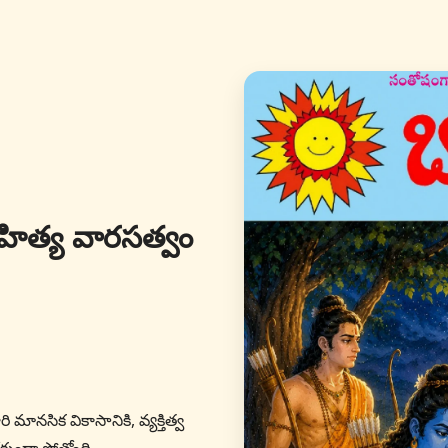
ాహిత్య వారసత్వం
రి మానసిక వికాసానికి, వ్యక్తిత్వ