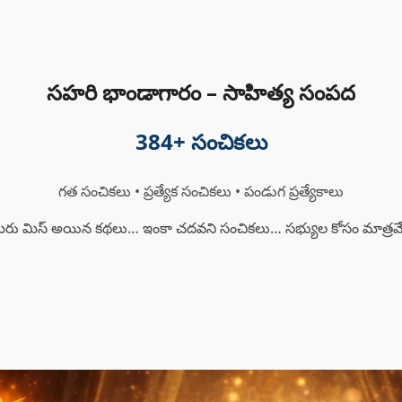
సహరి భాండాగారం – సాహిత్య సంపద
384
+ సంచికలు
గత సంచికలు • ప్రత్యేక సంచికలు • పండుగ ప్రత్యేకాలు
ీరు మిస్ అయిన కథలు… ఇంకా చదవని సంచికలు… సభ్యుల కోసం మాత్రమ