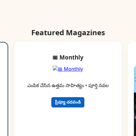
Featured Magazines
📅 Monthly
ఎంపిక చేసిన ఉత్తమ సాహిత్యం • పూర్తి నవల
ప్రీవ్యూ చదవండి