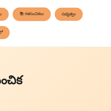
📚 గతసంచికలు
ు
సభ్యత్వం
లో
సంచిక