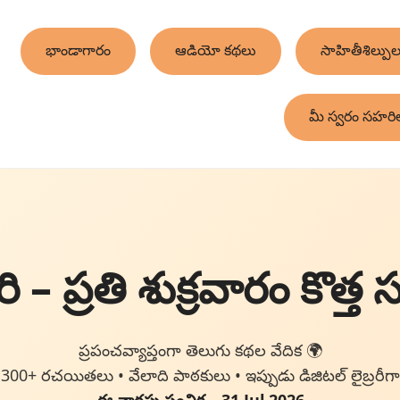
భాండాగారం
ఆడియో కథలు
సాహితీశిల్పుల
మీ స్వరం సహరి
 – ప్రతి శుక్రవారం కొత్త 
ప్రపంచవ్యాప్తంగా తెలుగు కథల వేదిక 🌍
300+ రచయితలు • వేలాది పాఠకులు • ఇప్పుడు డిజిటల్ లైబ్రరీగా
ఈ వారపు సంచిక – 31 Jul 2026