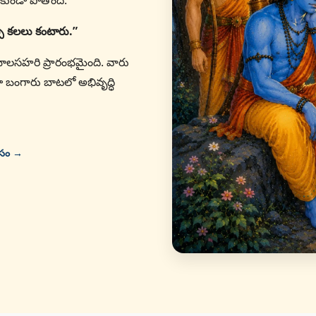
కుండా పోతోంది.
ప్ప కలలు కంటారు.”
తో బాలసహరి ప్రారంభమైంది. వారు
ా బంగారు బాటలో అభివృద్ధి
ోసం →