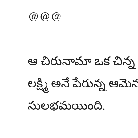
@@@
​ఆ చిరునామా ఒక చిన్న
లక్ష్మి అనే పేరున్న ఆ
సులభమయింది.