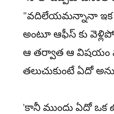
"వదిలేయమన్నానా ఇక
అంటూ ఆఫీస్ కు వెళ్లి
ఆ తర్వాత ఆ విషయం మర
తలుచుకుంటే ఏదో అను
'కానీ ముందు ఏదో ఒక ఉద