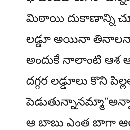
మిఠాయి దుకాణాన్ని చూ
లడ్డూ అయినా తినాలన్న
అందుకే నాలాంటి ఆశ ఆ 
దగ్గర లడ్డూలు కొని పిల్
పెడుతున్నానమ్మా"అన్న
ఆ బాబు ఎంత బాగా ఆల