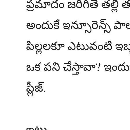
ప్రమాదం జరిగితే తల్లి త
అందుకే ఇన్సూరెన్స్ పా
పిల్లలకూ ఎటువంటి ఇబ్
ఒక పని చేస్తావా? ఇందు
ప్లీజ్.
ఇట్లు