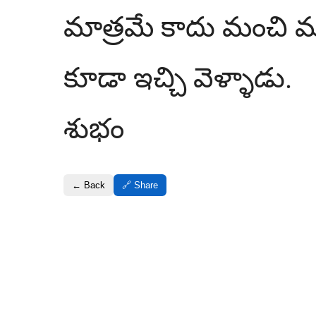
మాత్రమే కాదు మంచి మ
కూడా ఇచ్చి వెళ్ళాడు.
శుభం
← Back
🔗 Share