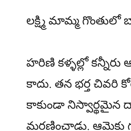
లక్ష్మి మామ్మ గొంతులో
​హరిణి కళ్ళల్లో కన్నీర
కాదు. తన భర్త చివరి 
కాకుండా నిస్వార్థమై
మరణించాడు. ఆమెకు గర్