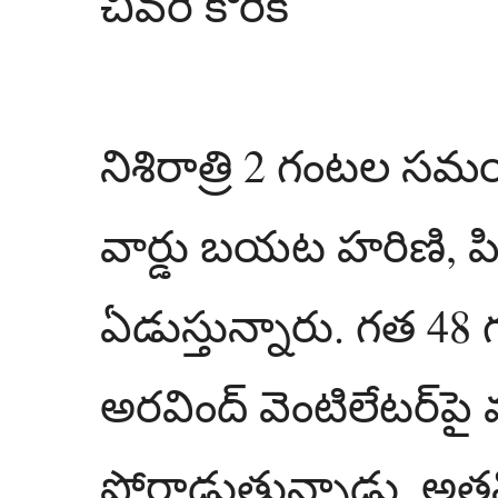
చివరి కోరిక
​నిశిరాత్రి 2 గంటల సమయ
వార్డు బయట హరిణి, పి
ఏడుస్తున్నారు. గత 48
అరవింద్ వెంటిలేటర్‌పై
పోరాడుతున్నాడు. అతని 