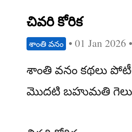
చివరి కోరిక
• 01 Jan 2026 
శాంతి వనం
శాంతి వనం కథలు పోట
మొదటి బహుమతి గెలుచ