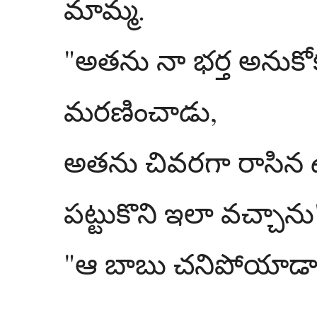
మామ్మ.
"అతను నా భర్త అనుకో
మరణించాడు,
అతను చివరగా రాసిన 
పట్టుకొని ఇలా వచ్చాను
"ఆ బాబు చనిపోయాడా"