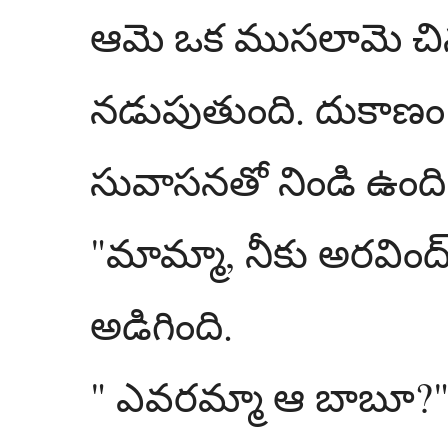
ఆమె ఒక ముసలామె చిన
నడుపుతుంది. దుకాణం చ
సువాసనతో నిండి ఉంది
​"మామ్మా, నీకు అరవింద
అడిగింది.
​" ఎవరమ్మా ఆ బాబూ?" అ