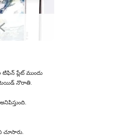
ఫిన్ ప్లేట్ ముందు
 మెయిడ్ నొరాతి.
ిపిస్తుంది.
ని చూసారు.