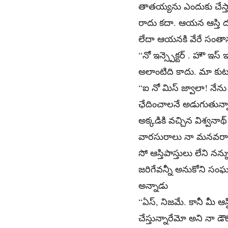
తాతయ్యను ఎందుకు చేస్తారు 
రాదు కదా. ఆయన ఆస్తి దక
లేదా ఆయనకి వేరే సంతాన
“నో ఇన్స్పెక్టర్ . హౌ ఇస
అలాంటిది కాదు. మా కుటుం
“ఐ నో మిస్ జ్వాలా! నేను 
ఛేదించాలనే అడుగుతున్నా
అక్కడికి వచ్చిన విశ్వనా
వారసురాలు నా మనవరాలు 
సో ఆస్తిపాస్తులు లేని న
జరిగేవన్నీ అనుకోని సంఘట
అన్నాడు
“ఏస్, నిజమే. కానీ మీ ఆస్
చేస్తున్నారేమో అని నా డౌ