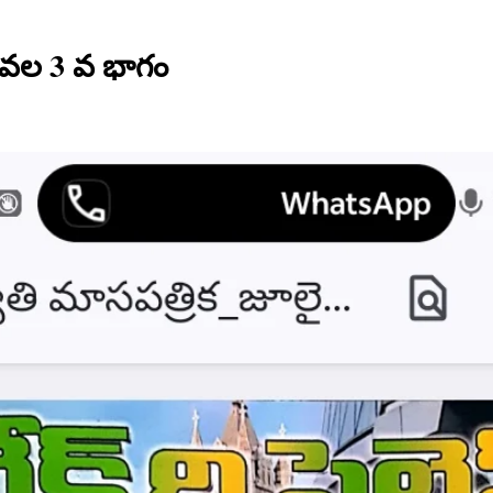
్. నవల 3 వ భాగం