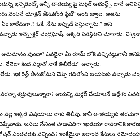
న ఇన్సిడెంట్స్ అన్నీ తాతయ్య పై మర్డర్ అటెంప్ట్స్ లానే అనిపిస
 వెంటనే యాక్షన్ తీసుకోండి ప్లీజ్” అంది జ్వాల. అతను
ం కాలేదుగా?! ఓకే, నేను ఇప్పుడే వస్తున్నాను.” అని
ికి వచ్చాడు ఇన్స్పెక్టర్ చంద్రఘోష్. అక్కడ పరిస్థితిని చూశాడు. విశ్వనా
ా అనుమానం వుందా? ఎవరైనా మీ రూమ్ లోకి వచ్చినట్టుగానీ అనిప
నేనెలా కింద పడ్డానో నాకే తెలీలేదు” అన్నాడు.
లేదు. ఇక రెస్ట్ తీసుకోమని చెప్పి గదిలోంచి బయటకు వచ్చాడు చంద
వరన్నా శత్రువులున్నారా? ఆయన్ని మర్డర్ చేయాలనే ఉద్దేశం ఎవరిక
 వల్ల ఇక్కడి విషయాలు నాకు తెలీవు. కానీ తాతయ్యకు తరచుగ
తో చెప్పేవాడు. అసలు నేనింత హడావిడిగా ఇండియా రావడానికి కారణం
ంటరాగేషన్ ఎంతవరకు వచ్చింది? ఇంకేమైనా ఇలాంటి కేసులు నమోద