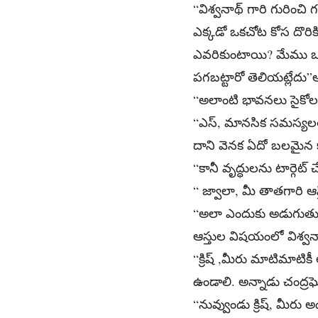
“విశ్వనాథ్ గారి గురిం
ఎక్కడో ఒకచోట కోస దొరిక
ఎవరికుంటాయి? మేము ఒకళ్
పగబట్టారో తెలియట్లేదు”
“అలాంటి భావనలు సైకోలకి
“ఎస్, మానసిక సమస్యలతో 
దాని వెనక ఏదో బలమైన కా
“కానీ వృద్ధులను టార్గె
“ జ్వాలా, మీ తాతగారి ఆ
“అలా ఎందుకు అడుగుతున
ఆస్తుల విషయంలో విశ్వనా
“క్రిష్ ,మీరు మాటిమాటి
ఉండాలి. అన్నాడు చంద్రఘ
“నువ్వుండు క్రిష్, మీరు అ